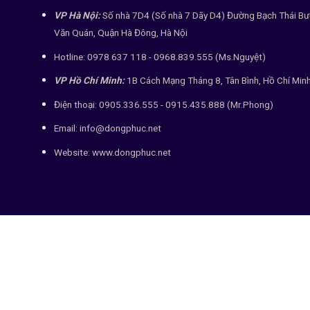
VP Hà Nội:
Số nhà 7D4 (Số nhà 7 Dãy D4) Đường Bạch Thái Bư
Văn Quán, Quận Hà Đông, Hà Nội
Hotline: 0978 637 118 - 0968.839.555 (Ms.Nguyệt)
VP Hồ Chí Minh:
1B Cách Mạng Tháng 8, Tân Bình, Hồ Chí Min
Điện thoại: 0905.336.555 - 0915.435.888 (Mr.Phong)
Email: info@dongphuc.net
Website:
www.dongphuc.net