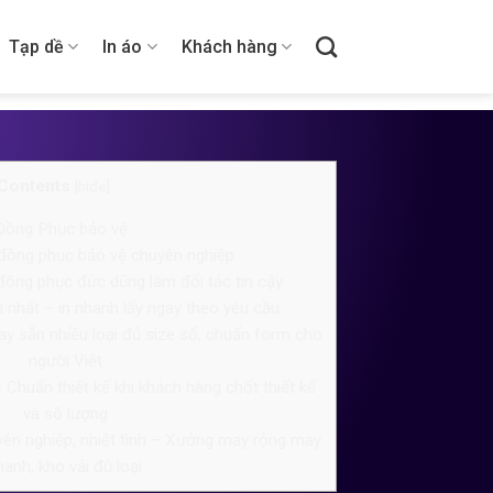
Tạp dề
In áo
Khách hàng
Contents
[
hide
]
ồng Phục bảo vệ
đồng phục bảo vệ chuyên nghiệp
đồng phục đức dũng làm đối tác tin cậy
nhất – in nhanh lấy ngay theo yêu cầu.
 sẵn nhiều loại đủ size số, chuẩn form cho
người Việt
Chuẩn thiết kế khi khách hàng chốt thiết kế
và số lượng
yên nghiệp, nhiệt tình – Xưởng may rộng may
hanh, kho vải đủ loại.