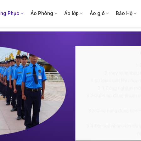
ng Phục
Áo Phông
Áo lớp
Áo gió
Bảo Hộ
1
Đ
2
may và in thêu 
3
sự khác biệt khi chọn 
3.1
Công nghệ in mới 
3.2
Quần áo đồng phục may
3.3
Giao hàng đúng hẹn – 
3.4
Đội ngũ nhân viên chu
n