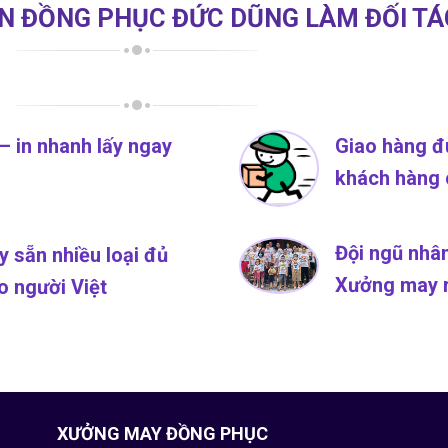
ỌN ĐỒNG PHỤC ĐỨC DŨNG LÀM ĐỐI TÁ
– in nhanh lấy ngay
Giao hàng đú
khách hàng c
Đội ngũ nhân
 sẵn nhiều loại đủ
Xưởng may r
o người Việt
XƯỞNG MAY ĐỒNG PHỤC