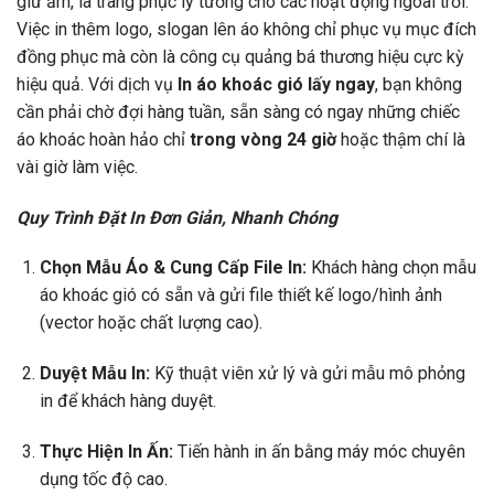
giữ ấm, là trang phục lý tưởng cho các hoạt động ngoài trời.
Việc in thêm logo, slogan lên áo không chỉ phục vụ mục đích
đồng phục mà còn là công cụ quảng bá thương hiệu cực kỳ
hiệu quả. Với dịch vụ
In áo khoác gió lấy ngay
, bạn không
cần phải chờ đợi hàng tuần, sẵn sàng có ngay những chiếc
áo khoác hoàn hảo chỉ
trong vòng 24 giờ
hoặc thậm chí là
vài giờ làm việc.
Quy Trình Đặt In Đơn Giản, Nhanh Chóng
Chọn Mẫu Áo & Cung Cấp File In:
Khách hàng chọn mẫu
áo khoác gió có sẵn và gửi file thiết kế logo/hình ảnh
(vector hoặc chất lượng cao).
Duyệt Mẫu In:
Kỹ thuật viên xử lý và gửi mẫu mô phỏng
in để khách hàng duyệt.
Thực Hiện In Ấn:
Tiến hành in ấn bằng máy móc chuyên
dụng tốc độ cao.