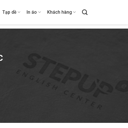
Tạp dề
In áo
Khách hàng
C