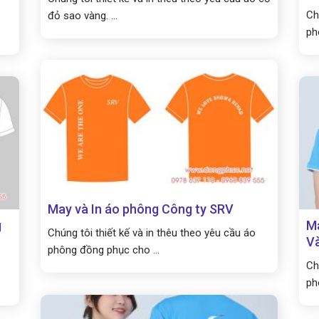
Ch
đỏ sao vàng. ...
ph
May và In áo phông Công ty SRV
g
Ma
Chúng tôi thiết kế và in thêu theo yêu cầu áo
V
phông đồng phục cho ...
Ch
ph