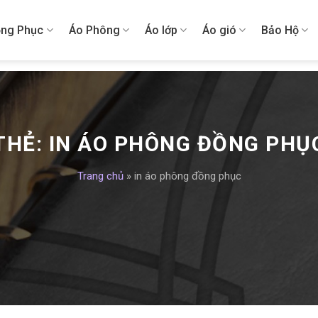
ng Phục
Áo Phông
Áo lớp
Áo gió
Bảo Hộ
THẺ:
IN ÁO PHÔNG ĐỒNG PHỤ
Trang chủ
»
in áo phông đồng phục