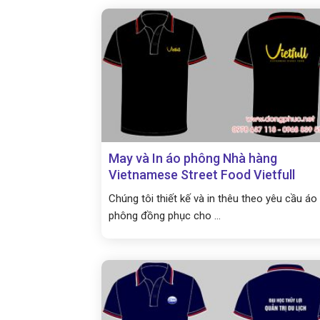
May và In áo phông Nhà hàng
Vietnamese Street Food Vietfull
Chúng tôi thiết kế và in thêu theo yêu cầu áo
phông đồng phục cho ...