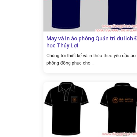
May và In áo phông Quản trị du lịch 
học Thủy Lợi
Chúng tôi thiết kế và in thêu theo yêu cầu áo
phông đồng phục cho ...