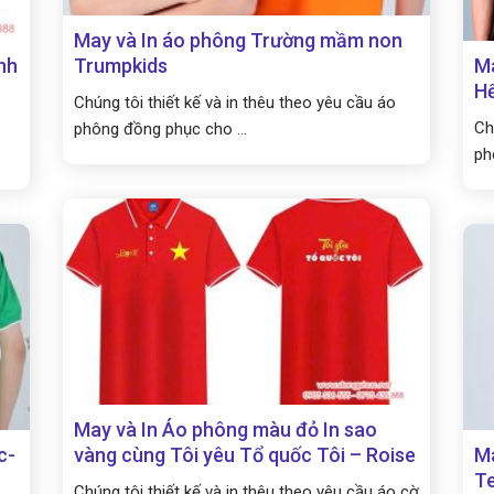
May và In áo phông Trường mầm non
nh
Trumpkids
Ma
Hế
Chúng tôi thiết kế và in thêu theo yêu cầu áo
Ch
phông đồng phục cho ...
ph
May và In Áo phông màu đỏ In sao
c-
vàng cùng Tôi yêu Tổ quốc Tôi – Roise
Ma
Te
Chúng tôi thiết kế và in thêu theo yêu cầu áo cờ