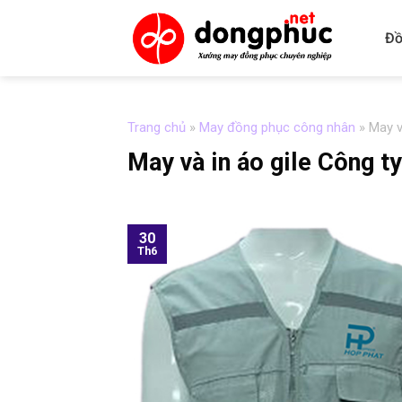
Skip
to
Đồ
content
Trang chủ
»
May đồng phục công nhân
»
May v
May và in áo gile Công 
30
Th6