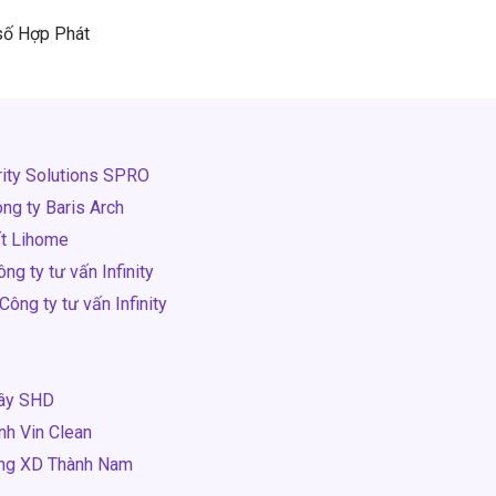
 số Hợp Phát
rity Solutions SPRO
ng ty Baris Arch
ất Lihome
ng ty tư vấn Infinity
ông ty tư vấn Infinity
Tây SHD
nh Vin Clean
ông XD Thành Nam