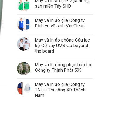
May và In áo gile Vựa nông
sản miền Tây SHD
May và In áo gile Công ty
Dịch vụ vệ sinh Vin Clean
May và In áo phông Câu lạc
bộ Cờ vây UMS Go beyond
the board
May và In đồng phục bảo hộ
Công ty Thịnh Phát 599
May và In áo gile Công ty
TNHH Thi công XD Thành
Nam