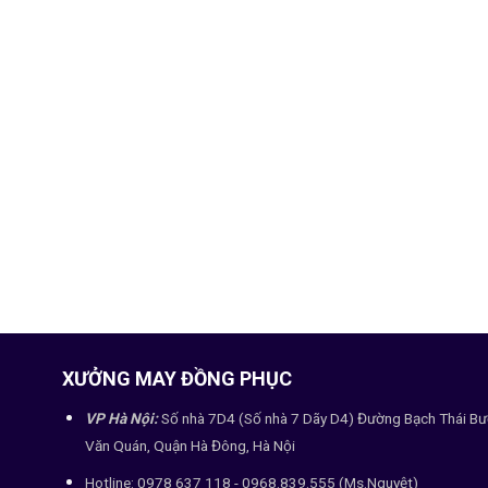
XƯỞNG MAY ĐỒNG PHỤC
VP Hà Nội:
Số nhà 7D4 (Số nhà 7 Dãy D4) Đường Bạch Thái Bư
Văn Quán, Quận Hà Đông, Hà Nội
Hotline: 0978 637 118 - 0968.839.555 (Ms.Nguyệt)