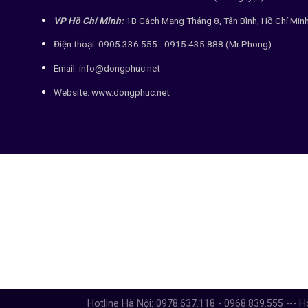
VP Hồ Chí Minh:
1B Cách Mạng Tháng 8, Tân Bình, Hồ Chí Min
Điện thoại: 0905.336.555 - 0915.435.888 (Mr.Phong)
Email: info@dongphuc.net
Website:
www.dongphuc.net
Hotline Hà Nội: 0978.637.118 - 0968.839.555 --- H