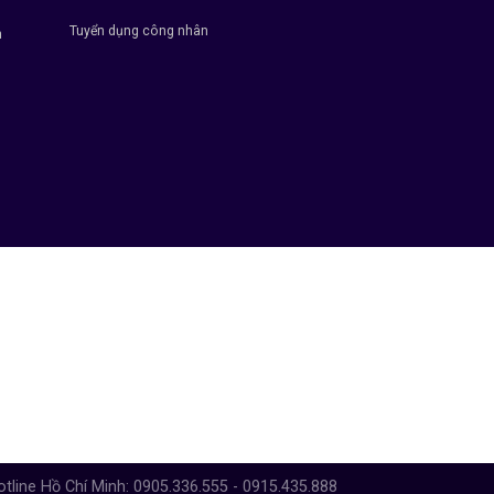
Tuyển dụng công nhân
h
otline Hồ Chí Minh: 0905.336.555 - 0915.435.888