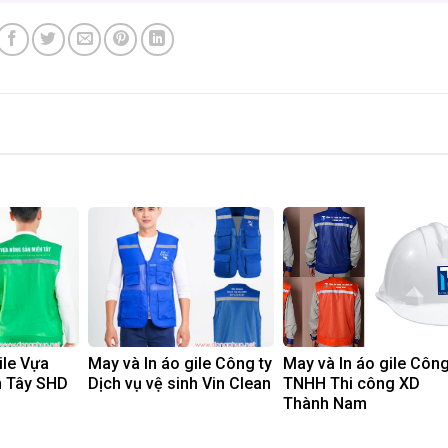
ile Vựa
May và In áo gile Công ty
May và In áo gile Công
n Tây SHD
Dịch vụ vệ sinh Vin Clean
TNHH Thi công XD
Thành Nam