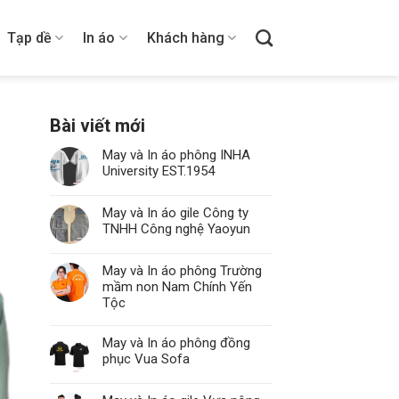
Tạp dề
In áo
Khách hàng
Bài viết mới
May và In áo phông INHA
University EST.1954
May và In áo gile Công ty
TNHH Công nghệ Yaoyun
May và In áo phông Trường
mầm non Nam Chính Yến
Tộc
May và In áo phông đồng
phục Vua Sofa