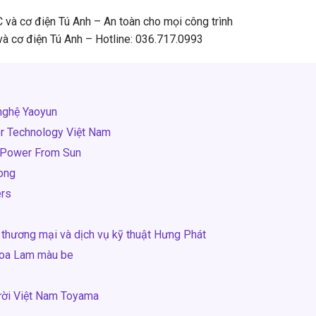
 và cơ điện Tú Anh – An toàn cho mọi công trình
à cơ điện Tú Anh – Hotline: 036.717.0993
nghệ Yaoyun
or Technology Việt Nam
t Power From Sun
uong
ers
, thương mại và dịch vụ kỹ thuật Hưng Phát
Hoa Lam màu be
gười Việt Nam Toyama