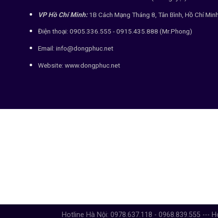
VP Hồ Chí Minh:
1B Cách Mạng Tháng 8, Tân Bình, Hồ Chí Min
Điện thoại: 0905.336.555 - 0915.435.888 (Mr.Phong)
Email: info@dongphuc.net
Website:
www.dongphuc.net
Hotline Hà Nội: 0978.637.118 - 0968.839.555 --- H