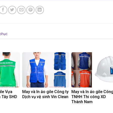
 phục
ile Vựa
May và In áo gile Công ty
May và In áo gile Công
n Tây SHD
Dịch vụ vệ sinh Vin Clean
TNHH Thi công XD
Thành Nam