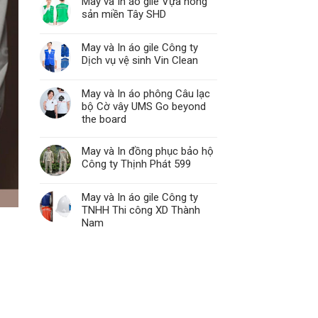
May và In áo gile Vựa nông
sản miền Tây SHD
May và In áo gile Công ty
Dịch vụ vệ sinh Vin Clean
May và In áo phông Câu lạc
bộ Cờ vây UMS Go beyond
the board
May và In đồng phục bảo hộ
Công ty Thịnh Phát 599
May và In áo gile Công ty
TNHH Thi công XD Thành
Nam