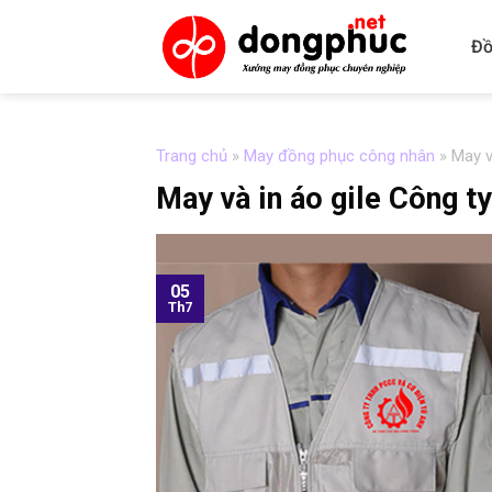
Skip
to
Đồ
content
Trang chủ
»
May đồng phục công nhân
»
May v
May và in áo gile Công 
05
Th7