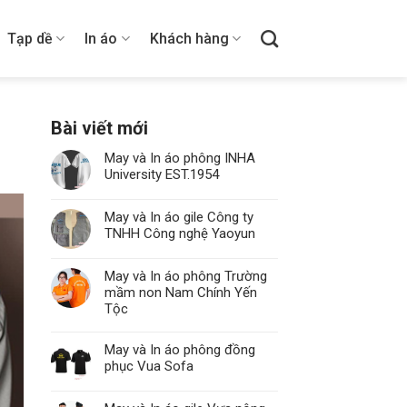
Tạp dề
In áo
Khách hàng
Bài viết mới
May và In áo phông INHA
University EST.1954
May và In áo gile Công ty
TNHH Công nghệ Yaoyun
May và In áo phông Trường
mầm non Nam Chính Yến
Tộc
May và In áo phông đồng
phục Vua Sofa