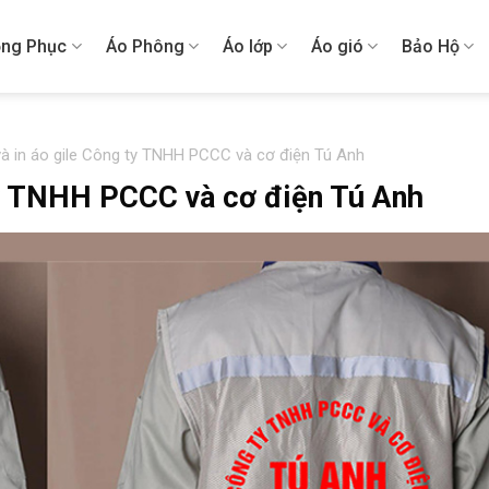
ng Phục
Áo Phông
Áo lớp
Áo gió
Bảo Hộ
à in áo gile Công ty TNHH PCCC và cơ điện Tú Anh
ty TNHH PCCC và cơ điện Tú Anh