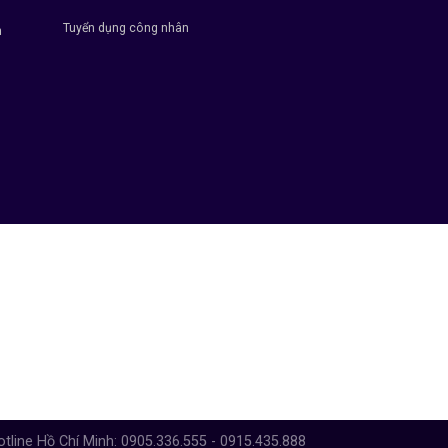
Tuyển dụng công nhân
h
otline Hồ Chí Minh: 0905.336.555 - 0915.435.888