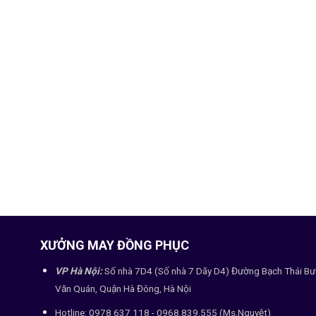
XƯỞNG MAY ĐỒNG PHỤC
VP Hà Nội:
Số nhà 7D4 (Số nhà 7 Dãy D4) Đường Bạch Thái Bư
Văn Quán, Quận Hà Đông, Hà Nội
Hotline: 0978 637 118 - 0968.839.555 (Ms.Nguyệt)