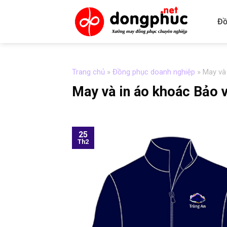
Skip
to
Đồ
content
Trang chủ
»
Đồng phục doanh nghiệp
»
May và
May và in áo khoác Bảo 
25
Th2