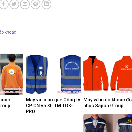
 áo khoác
khoác
May và In áo gile Công ty
May và in áo khoác đ
Group
CP CN và XL TM TDK-
phục Sapon Group
PRO