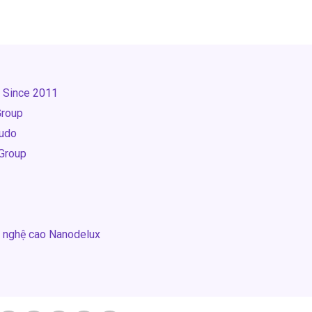
p Since 2011
Group
Judo
Group
g nghệ cao Nanodelux