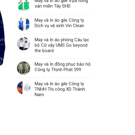
May và In áo gile Vựa nông
sản miền Tây SHD
May và In áo gile Công ty
Dịch vụ vệ sinh Vin Clean
May và In áo phông Câu lạc
bộ Cờ vây UMS Go beyond
the board
May và In đồng phục bảo hộ
Công ty Thịnh Phát 599
May và In áo gile Công ty
TNHH Thi công XD Thành
Nam