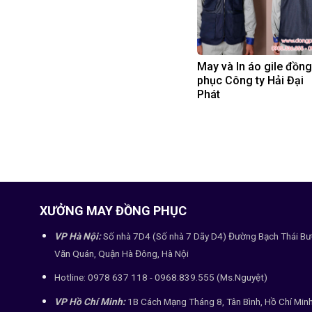
May và In áo gile đồng
phục Công ty Hải Đại
Phát
XƯỞNG MAY ĐỒNG PHỤC
VP Hà Nội:
Số nhà 7D4 (Số nhà 7 Dãy D4) Đường Bạch Thái Bư
Văn Quán, Quận Hà Đông, Hà Nội
Hotline: 0978 637 118 - 0968.839.555 (Ms.Nguyệt)
VP Hồ Chí Minh:
1B Cách Mạng Tháng 8, Tân Bình, Hồ Chí Min