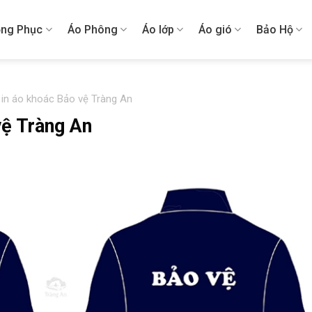
ng Phục
Áo Phông
Áo lớp
Áo gió
Bảo Hộ
 in áo khoác Bảo vệ Tràng An
vệ Tràng An