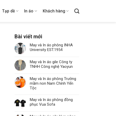
Tạp dề
In áo
Khách hàng
Bài viết mới
May và In áo phông INHA
University EST.1954
May và In áo gile Công ty
TNHH Công nghệ Yaoyun
May và In áo phông Trường
mầm non Nam Chính Yến
Tộc
May và In áo phông đồng
phục Vua Sofa