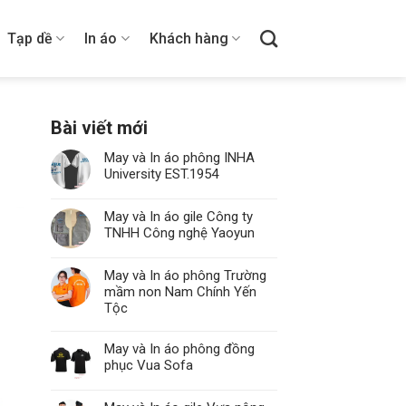
Tạp dề
In áo
Khách hàng
Bài viết mới
May và In áo phông INHA
University EST.1954
May và In áo gile Công ty
TNHH Công nghệ Yaoyun
May và In áo phông Trường
mầm non Nam Chính Yến
Tộc
May và In áo phông đồng
phục Vua Sofa