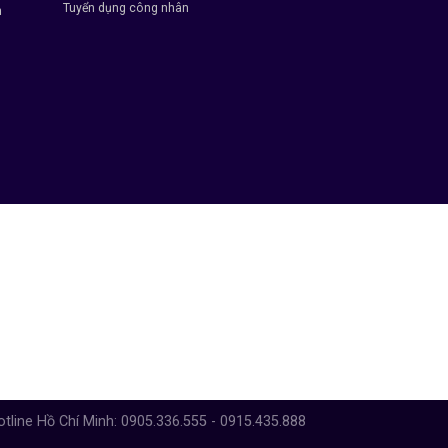
Tuyển dụng công nhân
h
otline Hồ Chí Minh: 0905.336.555 - 0915.435.888