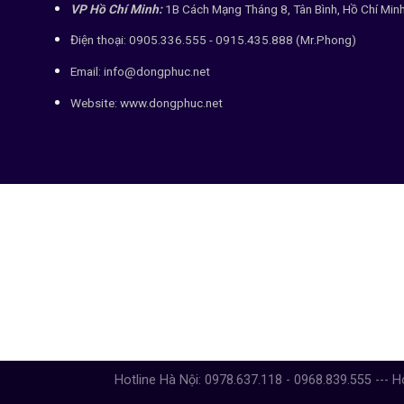
VP Hồ Chí Minh:
1B Cách Mạng Tháng 8, Tân Bình, Hồ Chí Min
Điện thoại: 0905.336.555 - 0915.435.888 (Mr.Phong)
Email: info@dongphuc.net
Website:
www.dongphuc.net
Hotline Hà Nội: 0978.637.118 - 0968.839.555 --- H