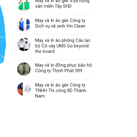
May và In áo gile Vựa nông
sản miền Tây SHD
May và In áo gile Công ty
Dịch vụ vệ sinh Vin Clean
May và In áo phông Câu lạc
bộ Cờ vây UMS Go beyond
the board
May và In đồng phục bảo hộ
Công ty Thịnh Phát 599
May và In áo gile Công ty
TNHH Thi công XD Thành
Nam