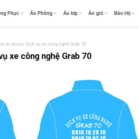
ng Phục
Áo Phông
Áo lớp
Áo gió
Bảo Hộ
 in áo khoác Dịch vụ xe công nghệ Grab 70
 vụ xe công nghệ Grab 70