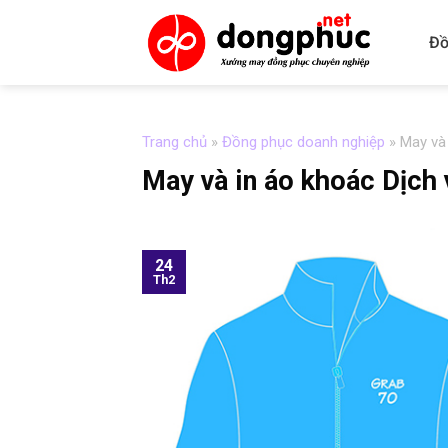
Skip
to
Đồ
content
Trang chủ
»
Đồng phục doanh nghiệp
»
May và
May và in áo khoác Dịch
24
Th2