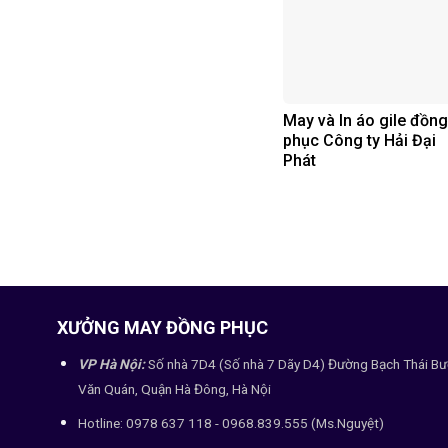
May và In áo gile đồng
phục Công ty Hải Đại
Phát
XƯỞNG MAY ĐỒNG PHỤC
VP Hà Nội:
Số nhà 7D4 (Số nhà 7 Dãy D4) Đường Bạch Thái Bư
Văn Quán, Quận Hà Đông, Hà Nội
Hotline: 0978 637 118 - 0968.839.555 (Ms.Nguyệt)