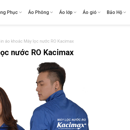
ng Phục
Áo Phông
Áo lớp
Áo gió
Bảo Hộ
 in áo khoác Máy lọc nước RO Kacimax
 lọc nước RO Kacimax