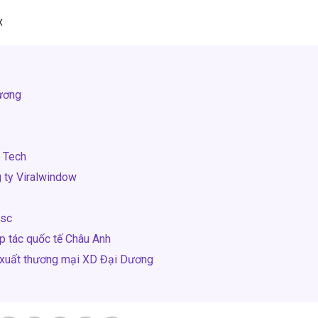
x
ương
l Tech
 ty Viralwindow
Jsc
p tác quốc tế Châu Anh
 xuất thương mại XD Đại Dương