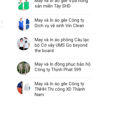
May và In áo gile Vựa nông
sản miền Tây SHD
May và In áo gile Công ty
Dịch vụ vệ sinh Vin Clean
May và In áo phông Câu lạc
bộ Cờ vây UMS Go beyond
the board
May và In đồng phục bảo hộ
Công ty Thịnh Phát 599
May và In áo gile Công ty
TNHH Thi công XD Thành
Nam