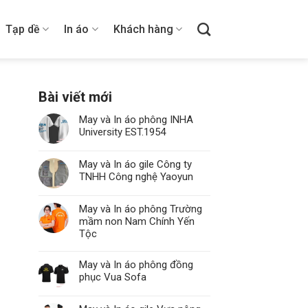
Tạp dề
In áo
Khách hàng
Bài viết mới
May và In áo phông INHA
University EST.1954
May và In áo gile Công ty
TNHH Công nghệ Yaoyun
May và In áo phông Trường
mầm non Nam Chính Yến
Tộc
May và In áo phông đồng
phục Vua Sofa