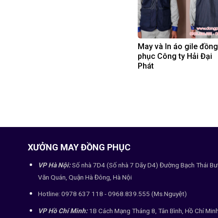
May và In áo gile đồng
phục Công ty Hải Đại
Phát
XƯỞNG MAY ĐỒNG PHỤC
VP Hà Nội:
Số nhà 7D4 (Số nhà 7 Dãy D4) Đường Bạch Thái Bư
Văn Quán, Quận Hà Đông, Hà Nội
Hotline: 0978 637 118 - 0968.839.555 (Ms.Nguyệt)
VP Hồ Chí Minh:
1B Cách Mạng Tháng 8, Tân Bình, Hồ Chí Min