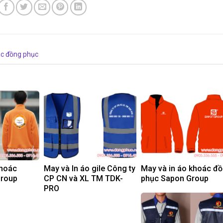
c đồng phục
khoác
May và In áo gile Công ty
May và in áo khoác đ
Group
CP CN và XL TM TDK-
phục Sapon Group
PRO