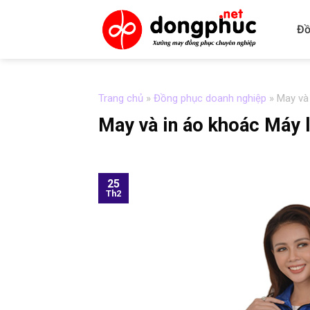
Skip
to
Đồ
content
Trang chủ
»
Đồng phục doanh nghiệp
»
May và
May và in áo khoác Máy
25
Th2