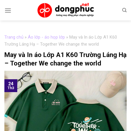
Skip
to
content
Trang chủ
»
Áo lớp - áo họp lớp
»
May và In áo Lớp A1 K60
Trường Láng Hạ – Together We change the world
May và In áo Lớp A1 K60 Trường Láng Hạ
– Together We change the world
24
Th3