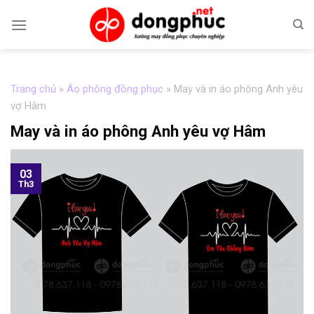
Skip
to
content
Trang chủ
»
Áo phông đồng phục
»
May và in áo phông Anh yêu
vợ Hâm
May và in áo phông Anh yêu vợ Hâm
03
Th3