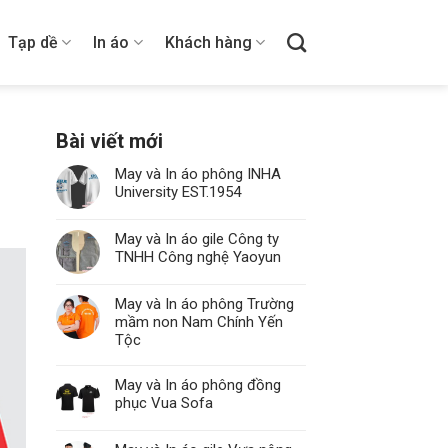
Tạp dề
In áo
Khách hàng
Bài viết mới
May và In áo phông INHA
University EST.1954
May và In áo gile Công ty
TNHH Công nghệ Yaoyun
May và In áo phông Trường
mầm non Nam Chính Yến
Tộc
May và In áo phông đồng
phục Vua Sofa