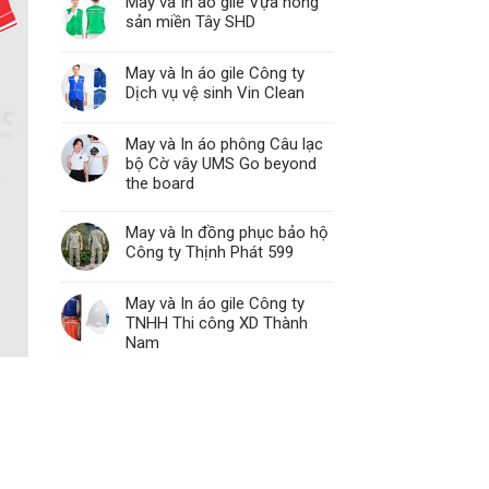
May và In áo gile Vựa nông
sản miền Tây SHD
May và In áo gile Công ty
Dịch vụ vệ sinh Vin Clean
May và In áo phông Câu lạc
bộ Cờ vây UMS Go beyond
the board
May và In đồng phục bảo hộ
Công ty Thịnh Phát 599
May và In áo gile Công ty
TNHH Thi công XD Thành
Nam