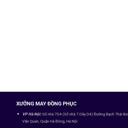
XƯỞNG MAY ĐỒNG PHỤC
VP Hà Nội:
Số nhà 7D4 (Số nhà 7 Dãy D4) Đường Bạch Thái Bư
Văn Quán, Quận Hà Đông, Hà Nội