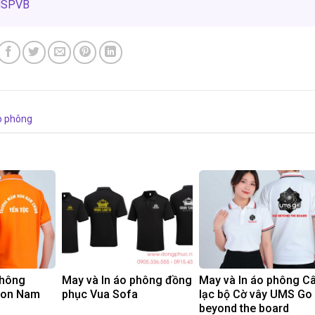
DHSPVB
o phông
phông
May và In áo phông đồng
May và In áo phông C
non Nam
phục Vua Sofa
lạc bộ Cờ vây UMS Go
beyond the board