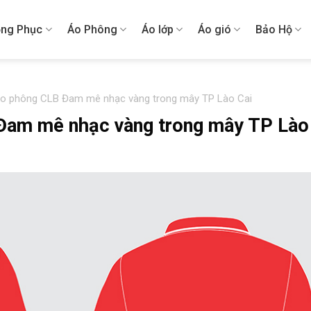
ng Phục
Áo Phông
Áo lớp
Áo gió
Bảo Hộ
áo phông CLB Đam mê nhạc vàng trong mây TP Lào Cai
 Đam mê nhạc vàng trong mây TP Lào