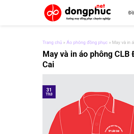
Skip
to
Đồ
content
Trang chủ
»
Áo phông đồng phục
»
May và in 
May và in áo phông CLB
Cai
31
Th3