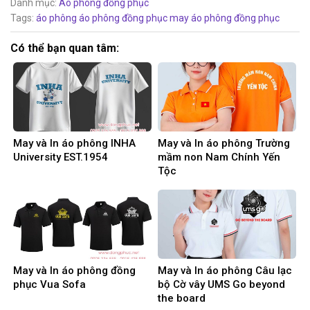
Danh mục:
Áo phông đồng phục
Tags:
áo phông
áo phông đồng phục
may áo phông đồng phục
Có thể bạn quan tâm:
May và In áo phông INHA
May và In áo phông Trường
University EST.1954
mầm non Nam Chính Yến
Tộc
May và In áo phông đồng
May và In áo phông Câu lạc
phục Vua Sofa
bộ Cờ vây UMS Go beyond
the board