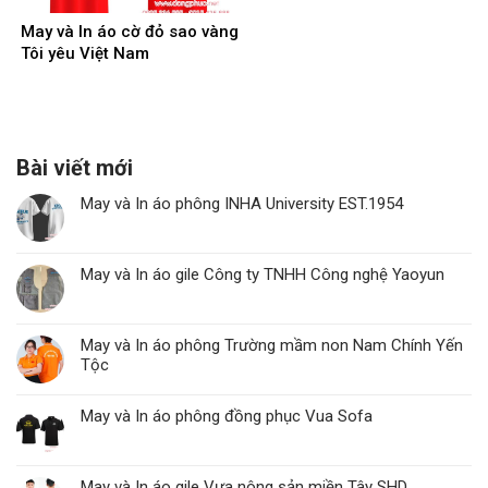
May và In áo cờ đỏ sao vàng
Tôi yêu Việt Nam
Bài viết mới
May và In áo phông INHA University EST.1954
May và In áo gile Công ty TNHH Công nghệ Yaoyun
May và In áo phông Trường mầm non Nam Chính Yến
Tộc
May và In áo phông đồng phục Vua Sofa
May và In áo gile Vựa nông sản miền Tây SHD