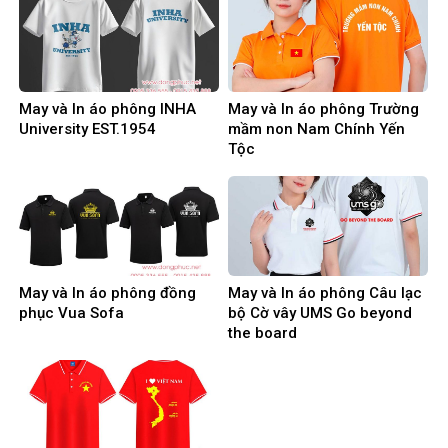
May và In áo phông INHA
May và In áo phông Trường
University EST.1954
mầm non Nam Chính Yến
Tộc
May và In áo phông đồng
May và In áo phông Câu lạc
phục Vua Sofa
bộ Cờ vây UMS Go beyond
the board