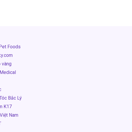
 Pet Foods
ky.com
o vàng
 Medical
c
 Tóc Bắc Lý
am K17
 Việt Nam
T