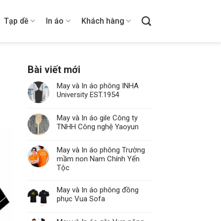
Tạp dề
In áo
Khách hàng
Bài viết mới
May và In áo phông INHA
University EST.1954
May và In áo gile Công ty
TNHH Công nghệ Yaoyun
May và In áo phông Trường
mầm non Nam Chính Yến
Tộc
May và In áo phông đồng
phục Vua Sofa