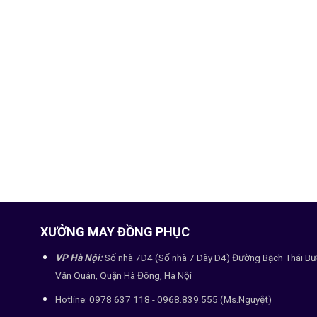
XƯỞNG MAY ĐỒNG PHỤC
VP Hà Nội:
Số nhà 7D4 (Số nhà 7 Dãy D4) Đường Bạch Thái Bư
Văn Quán, Quận Hà Đông, Hà Nội
Hotline: 0978 637 118 - 0968.839.555 (Ms.Nguyệt)