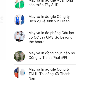
May và In áo gile Vựa nông
sản miền Tây SHD
May và In áo gile Công ty
Dịch vụ vệ sinh Vin Clean
May và In áo phông Câu lạc
bộ Cờ vây UMS Go beyond
the board
May và In đồng phục bảo hộ
Công ty Thịnh Phát 599
May và In áo gile Công ty
TNHH Thi công XD Thành
Nam