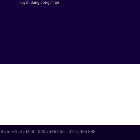
Tuyển dụng công nhân
h
otline Hồ Chí Minh: 0905.336.555 - 0915.435.888