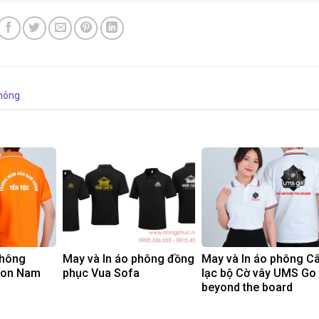
hông
phông
May và In áo phông đồng
May và In áo phông C
non Nam
phục Vua Sofa
lạc bộ Cờ vây UMS Go
beyond the board