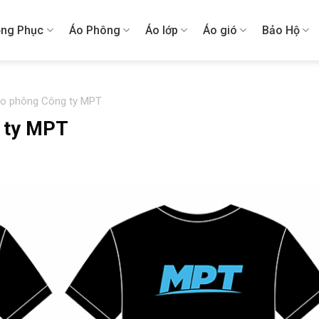
ng Phục
Áo Phông
Áo lớp
Áo gió
Bảo Hộ
áo phông Công ty MPT
g ty MPT