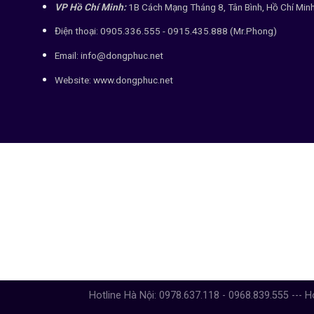
VP Hồ Chí Minh:
1B Cách Mạng Tháng 8, Tân Bình, Hồ Chí Min
Điện thoại: 0905.336.555 - 0915.435.888 (Mr.Phong)
Email: info@dongphuc.net
Website:
www.dongphuc.net
Hotline Hà Nội: 0978.637.118 - 0968.839.555 --- H