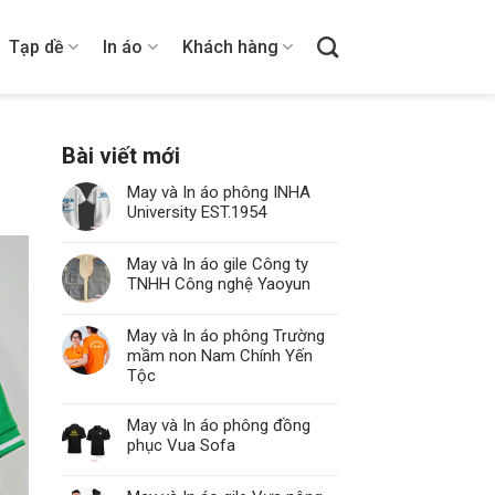
Tạp dề
In áo
Khách hàng
Bài viết mới
May và In áo phông INHA
University EST.1954
May và In áo gile Công ty
TNHH Công nghệ Yaoyun
May và In áo phông Trường
mầm non Nam Chính Yến
Tộc
May và In áo phông đồng
phục Vua Sofa