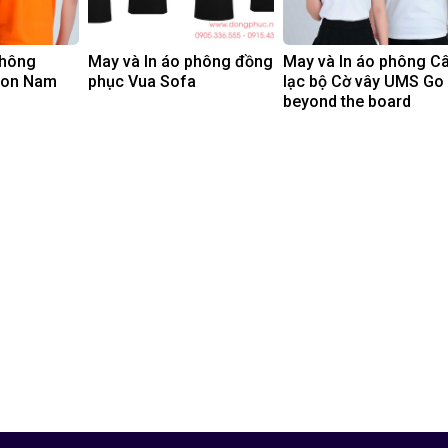
phông
May và In áo phông đồng
May và In áo phông C
non Nam
phục Vua Sofa
lạc bộ Cờ vây UMS Go
beyond the board