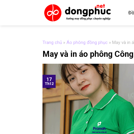
Skip
to
Đồ
content
Trang chủ
»
Áo phông đồng phục
»
May và in 
May và in áo phông Công
17
Th12