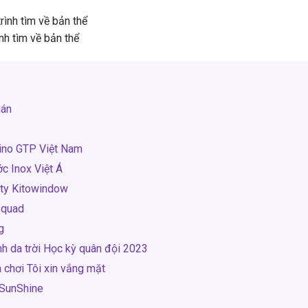
rình tìm về bản thể
nh tìm về bản thể
uán
ino GTP Việt Nam
c Inox Việt Á
 ty Kitowindow
Squad
g
h da trời Học kỳ quân đội 2023
chơi Tôi xin vắng mặt
 SunShine