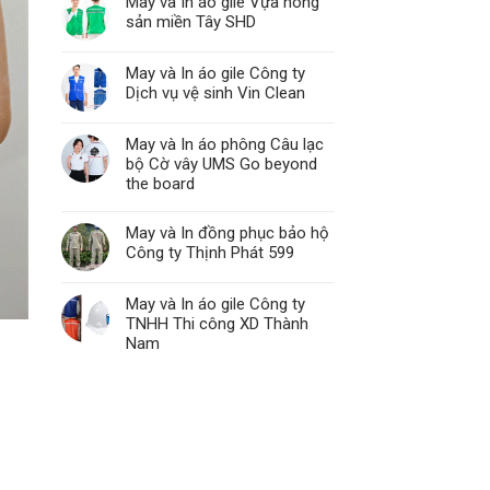
May và In áo gile Vựa nông
sản miền Tây SHD
May và In áo gile Công ty
Dịch vụ vệ sinh Vin Clean
May và In áo phông Câu lạc
bộ Cờ vây UMS Go beyond
the board
May và In đồng phục bảo hộ
Công ty Thịnh Phát 599
May và In áo gile Công ty
TNHH Thi công XD Thành
Nam