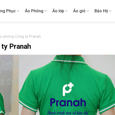
ng Phục
Áo Phông
Áo lớp
Áo gió
Bảo Hộ
áo phông Công ty Pranah
 ty Pranah