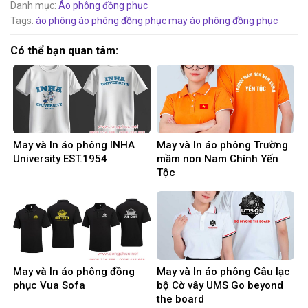
Danh mục:
Áo phông đồng phục
Tags:
áo phông
áo phông đồng phục
may áo phông đồng phục
Có thể bạn quan tâm:
May và In áo phông INHA
May và In áo phông Trường
University EST.1954
mầm non Nam Chính Yến
Tộc
May và In áo phông đồng
May và In áo phông Câu lạc
phục Vua Sofa
bộ Cờ vây UMS Go beyond
the board