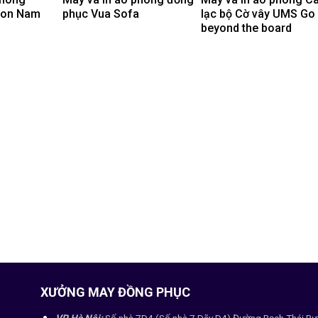
non Nam
phục Vua Sofa
lạc bộ Cờ vây UMS Go
beyond the board
XƯỞNG MAY ĐỒNG PHỤC
VP Hà Nội:
Số nhà 7D4 (Số nhà 7 Dãy D4) Đường Bạch Thái Bư