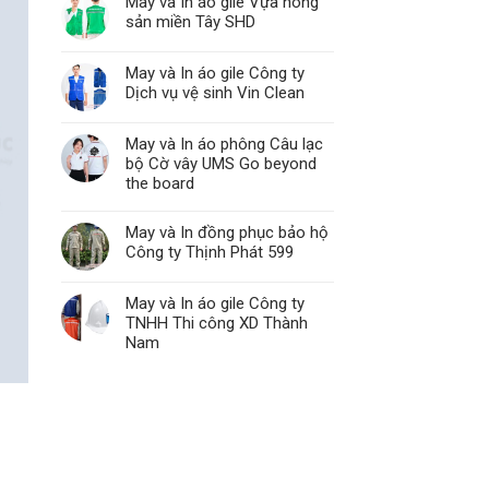
May và In áo gile Vựa nông
sản miền Tây SHD
May và In áo gile Công ty
Dịch vụ vệ sinh Vin Clean
May và In áo phông Câu lạc
bộ Cờ vây UMS Go beyond
the board
May và In đồng phục bảo hộ
Công ty Thịnh Phát 599
May và In áo gile Công ty
TNHH Thi công XD Thành
Nam