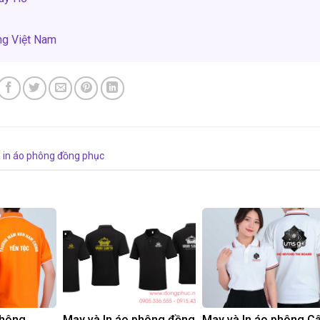
ng Việt Nam
 in áo phông đồng phục
phông
May và In áo phông đồng
May và In áo phông C