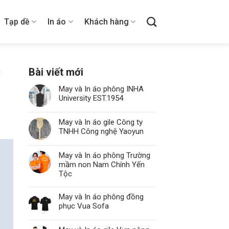
Tạp dề
In áo
Khách hàng
Bài viết mới
t
May và In áo phông INHA
University EST.1954
May và In áo gile Công ty
TNHH Công nghệ Yaoyun
May và In áo phông Trường
mầm non Nam Chính Yến
Tộc
May và In áo phông đồng
phục Vua Sofa