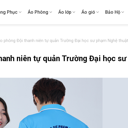
ng Phục
Áo Phông
Áo lớp
Áo gió
Bảo Hộ
áo phông Đội thanh niên tự quản Trường Đại học sư phạm Nghệ thuậ
hanh niên tự quản Trường Đại học sư