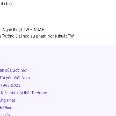
 4 chiều
ạm Nghệ thuật TW – NUAE
uản Trường Đại học sư phạm Nghệ thuật TW
o
ạnh của ước mơ
Tôi yêu Việt Nam
m 1993-2023
Kiến trúc nội thất D-Home
ờng Phát
nh Phúc
Quý Hồ