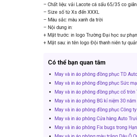
– Chất liệu: vải Lacote cá sấu 65/35 co giãn
– Size số từ Xs đến XXXL
– Màu sắc: màu xanh da trời
– Nội dung in:
+ Mặt trước: in logo Trường Đại học sư ph
+ Mặt sau: in tên logo Đội thanh niên tự q
Có thể bạn quan tâm
May và in áo phông đồng phục TD Aut
May và in áo phông đồng phục Sức m
May và in áo phông đồng phục cổ tròn 
May và in áo phông BG kỉ niệm 30 nă
May và in áo phông đồng phục Công ty 
May và in áo phông Cửa hàng Auto Trư
May và in áo phông Fix bugs trong Hạ
May và in áo phông màu trắng Dâu Ô 