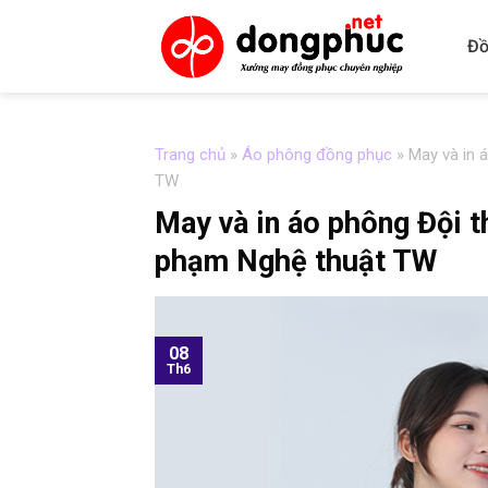
Skip
to
Đồ
content
Trang chủ
»
Áo phông đồng phục
»
May và in 
TW
May và in áo phông Đội t
phạm Nghệ thuật TW
08
Th6