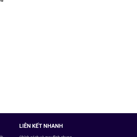
LIÊN KẾT NHANH
ởi,
Chính sách và quy định chung