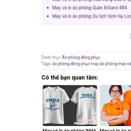
May và in áo phông Quán Billiard 484
May và in áo phông Du lịch Vịnh Hạ Lo
Danh mục:
Áo phông đồng phục
Tags:
áo phông đồng phục
may áo phông
may và
Có thể bạn quan tâm:
May và In áo phông INHA
May và In áo 