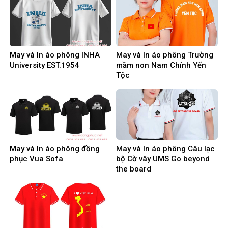
May và In áo phông INHA
May và In áo phông Trường
University EST.1954
mầm non Nam Chính Yến
Tộc
May và In áo phông đồng
May và In áo phông Câu lạc
phục Vua Sofa
bộ Cờ vây UMS Go beyond
the board