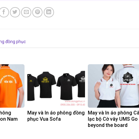
ng đồng phục
phông
May và In áo phông đồng
May và In áo phông C
non Nam
phục Vua Sofa
lạc bộ Cờ vây UMS Go
beyond the board