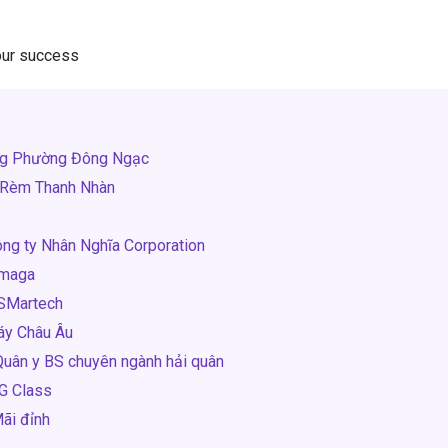
Your success
ớng Phường Đông Ngạc
 Rèm Thanh Nhàn
ông ty Nhân Nghĩa Corporation
omaga
VSMartech
áy Châu Âu
Quân y BS chuyên ngành hải quân
 G Class
ãi đỉnh