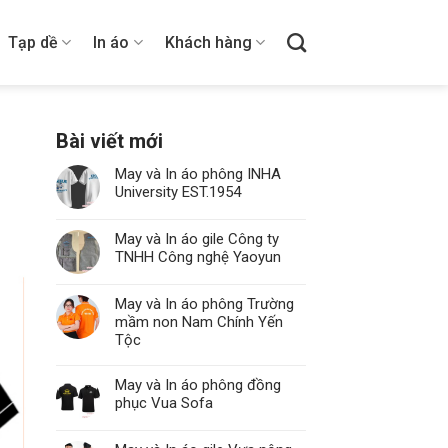
Tạp dề
In áo
Khách hàng
Bài viết mới
May và In áo phông INHA
University EST.1954
May và In áo gile Công ty
TNHH Công nghệ Yaoyun
May và In áo phông Trường
mầm non Nam Chính Yến
Tộc
May và In áo phông đồng
phục Vua Sofa