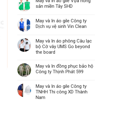
May và In áo gile Vựa nông
sản miền Tây SHD
May và In áo gile Công ty
Dịch vụ vệ sinh Vin Clean
May và In áo phông Câu lạc
bộ Cờ vây UMS Go beyond
the board
May và In đồng phục bảo hộ
Công ty Thịnh Phát 599
May và In áo gile Công ty
TNHH Thi công XD Thành
Nam