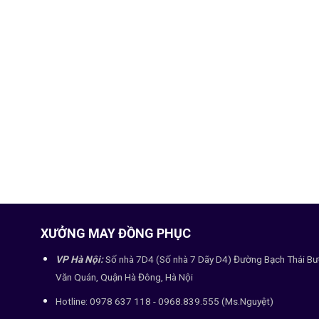
XƯỞNG MAY ĐỒNG PHỤC
VP Hà Nội:
Số nhà 7D4 (Số nhà 7 Dãy D4) Đường Bạch Thái Bư
Văn Quán, Quận Hà Đông, Hà Nội
Hotline: 0978 637 118 - 0968.839.555 (Ms.Nguyệt)