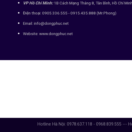
VP Hồ Chí Minh:
1B Cách Mạng Tháng 8, Tân Bình, Hồ Chí Min
Điện thoại: 0905.336.555 - 0915.435.888 (Mr.Phong)
Email: info@dongphuc.net
Website:
www.dongphuc.net
Hotline Hà Nội: 0978.637.118 - 0968.839.555 --- H