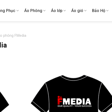
ng Phục
Áo Phông
Áo lớp
Áo gió
Bảo Hộ
áo phông FMedia
dia