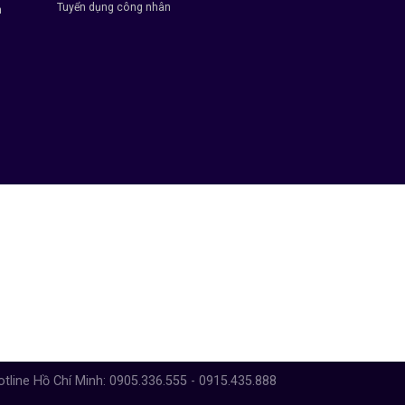
Tuyển dụng công nhân
h
otline Hồ Chí Minh: 0905.336.555 - 0915.435.888