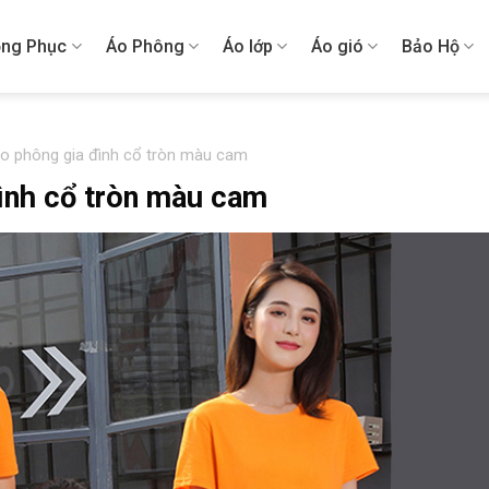
ng Phục
Áo Phông
Áo lớp
Áo gió
Bảo Hộ
áo phông gia đình cổ tròn màu cam
đình cổ tròn màu cam