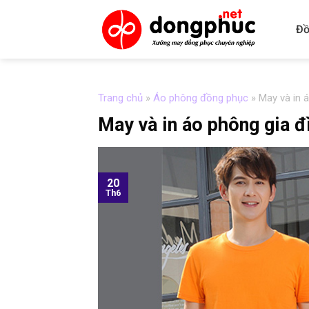
Skip
to
Đồ
content
Trang chủ
»
Áo phông đồng phục
»
May và in 
May và in áo phông gia 
20
Th6