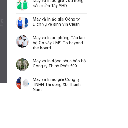
May và In áo gile Vựa nông
sản miền Tây SHD
May và In áo gile Công ty
Dịch vụ vệ sinh Vin Clean
May và In áo phông Câu lạc
bộ Cờ vây UMS Go beyond
the board
May và In đồng phục bảo hộ
Công ty Thịnh Phát 599
May và In áo gile Công ty
TNHH Thi công XD Thành
Nam