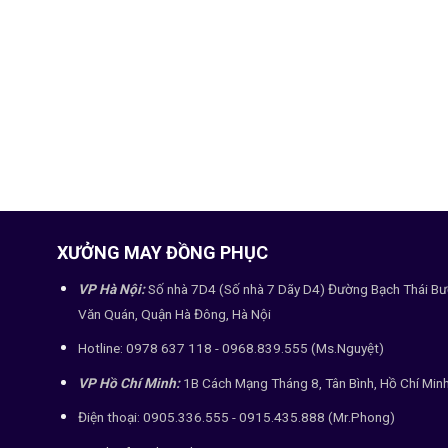
XƯỞNG MAY ĐỒNG PHỤC
VP Hà Nội:
Số nhà 7D4 (Số nhà 7 Dãy D4) Đường Bạch Thái Bư
Văn Quán, Quận Hà Đông, Hà Nội
Hotline: 0978 637 118 - 0968.839.555 (Ms.Nguyệt)
VP Hồ Chí Minh:
1B Cách Mạng Tháng 8, Tân Bình, Hồ Chí Min
Điện thoại: 0905.336.555 - 0915.435.888 (Mr.Phong)