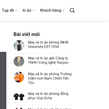
Tạp dề
In áo
Khách hàng
Bài viết mới
May và In áo phông INHA
University EST.1954
May và In áo gile Công ty
TNHH Công nghệ Yaoyun
May và In áo phông Trường
mầm non Nam Chính Yến
Tộc
May và In áo phông đồng
phục Vua Sofa