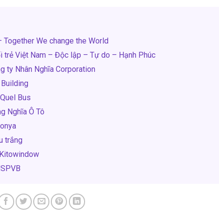
– Together We change the World
ổi trẻ Việt Nam – Độc lập – Tự do – Hạnh Phúc
g ty Nhân Nghĩa Corporation
Building
 Quel Bus
ng Nghĩa Ô Tô
ponya
u trắng
 Kitowindow
DHSPVB