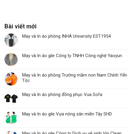
Bài viết mới
May và In áo phông INHA University EST.1954
May và In áo gile Công ty TNHH Công nghệ Yaoyun
May và In áo phông Trường mầm non Nam Chính Yến
Tộc
May và In áo phông đồng phục Vua Sofa
May và In áo gile Vựa nông sản miền Tây SHD
May và In áo gile Công ty Dịch vụ vệ sinh Vin Clean