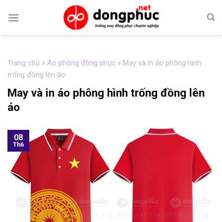
Skip
to
content
Trang chủ
»
Áo phông đồng phục
»
May và in áo phông hình
trống đồng lên áo
May và in áo phông hình trống đồng lên
áo
08
Th6