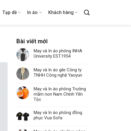
Tạp dề
In áo
Khách hàng
Bài viết mới
May và In áo phông INHA
University EST.1954
May và In áo gile Công ty
TNHH Công nghệ Yaoyun
May và In áo phông Trường
mầm non Nam Chính Yến
Tộc
May và In áo phông đồng
phục Vua Sofa