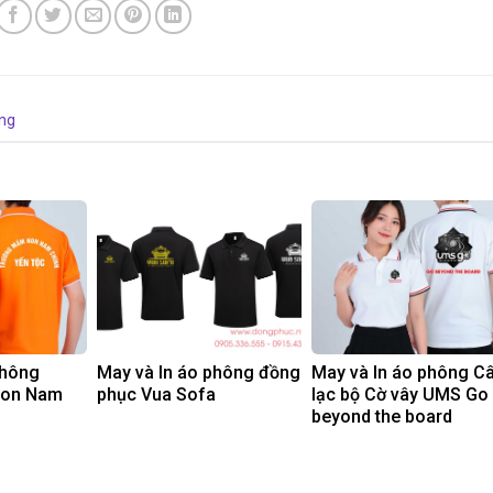
ng
phông
May và In áo phông đồng
May và In áo phông C
non Nam
phục Vua Sofa
lạc bộ Cờ vây UMS Go
beyond the board