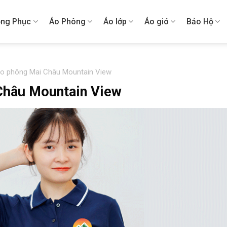
ng Phục
Áo Phông
Áo lớp
Áo gió
Bảo Hộ
áo phông Mai Châu Mountain View
 Châu Mountain View