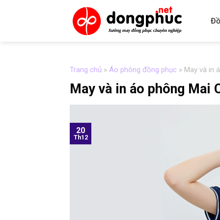
Skip
to
Đồ
content
Trang chủ
»
Áo phông đồng phục
»
May và in 
May và in áo phông Mai
20
Th12