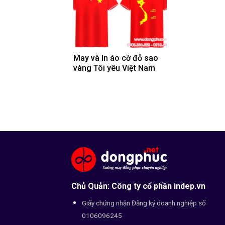
May và In áo cờ đỏ sao
vàng Tôi yêu Việt Nam
Chủ Quản: Công ty cổ phần indep.vn
Giấy chứng nhận Đăng ký doanh nghiệp số
0106096245