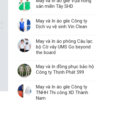
May và In áo gile Vựa nông
sản miền Tây SHD
May và In áo gile Công ty
Dịch vụ vệ sinh Vin Clean
May và In áo phông Câu lạc
bộ Cờ vây UMS Go beyond
the board
May và In đồng phục bảo hộ
Công ty Thịnh Phát 599
May và In áo gile Công ty
TNHH Thi công XD Thành
Nam