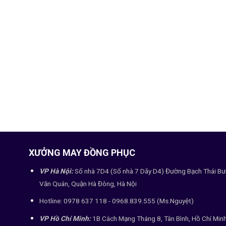
XƯỞNG MAY ĐỒNG PHỤC
VP Hà Nội:
Số nhà 7D4 (Số nhà 7 Dãy D4) Đường Bạch Thái Bư
Văn Quán, Quận Hà Đông, Hà Nội
Hotline: 0978 637 118 - 0968.839.555 (Ms.Nguyệt)
VP Hồ Chí Minh:
1B Cách Mạng Tháng 8, Tân Bình, Hồ Chí Min