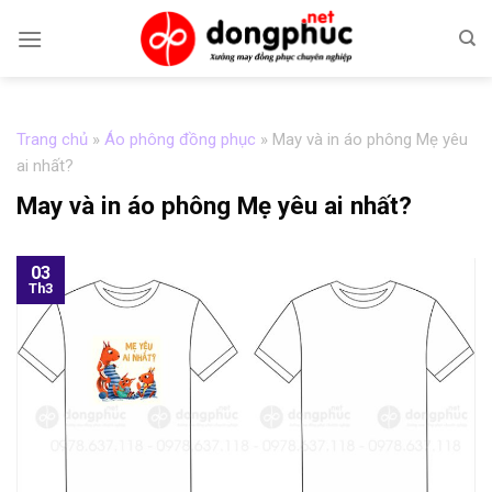
Skip
to
content
Trang chủ
»
Áo phông đồng phục
»
May và in áo phông Mẹ yêu
ai nhất?
May và in áo phông Mẹ yêu ai nhất?
03
Th3