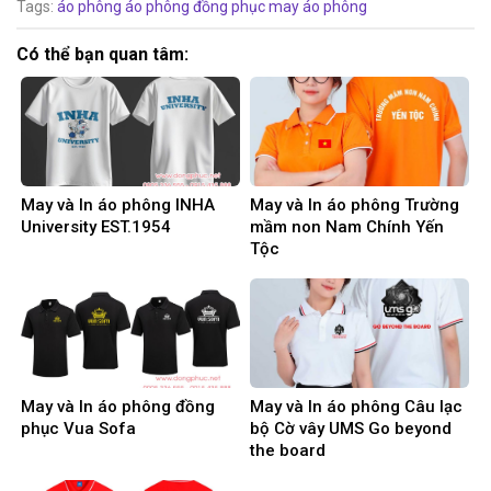
Tags:
áo phông
áo phông đồng phục
may áo phông
Có thể bạn quan tâm:
May và In áo phông INHA
May và In áo phông Trường
University EST.1954
mầm non Nam Chính Yến
Tộc
May và In áo phông đồng
May và In áo phông Câu lạc
phục Vua Sofa
bộ Cờ vây UMS Go beyond
the board