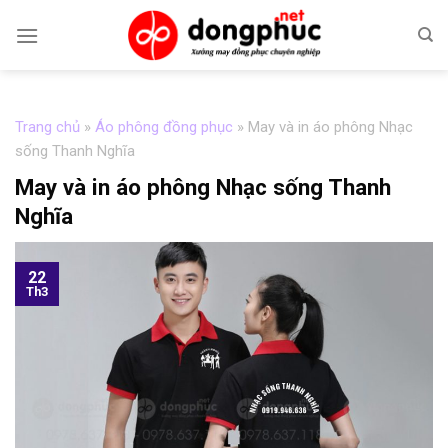
Skip
to
content
Trang chủ
»
Áo phông đồng phục
»
May và in áo phông Nhạc
sống Thanh Nghĩa
May và in áo phông Nhạc sống Thanh
Nghĩa
22
Th3