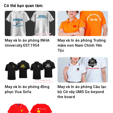
Có thể bạn quan tâm:
May và In áo phông INHA
May và In áo phông Trường
University EST.1954
mầm non Nam Chính Yến
Tộc
May và In áo phông đồng
May và In áo phông Câu lạc
phục Vua Sofa
bộ Cờ vây UMS Go beyond
the board