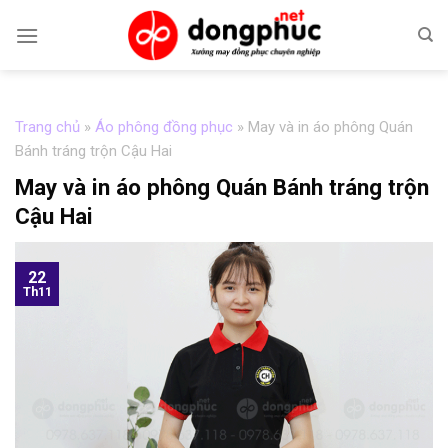
Skip
to
content
Trang chủ
»
Áo phông đồng phục
»
May và in áo phông Quán
Bánh tráng trộn Cậu Hai
May và in áo phông Quán Bánh tráng trộn
Cậu Hai
22
Th11