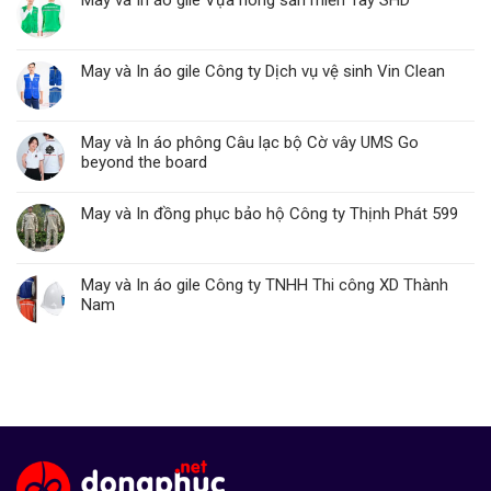
May và In áo gile Vựa nông sản miền Tây SHD
May và In áo gile Công ty Dịch vụ vệ sinh Vin Clean
May và In áo phông Câu lạc bộ Cờ vây UMS Go
beyond the board
May và In đồng phục bảo hộ Công ty Thịnh Phát 599
May và In áo gile Công ty TNHH Thi công XD Thành
Nam