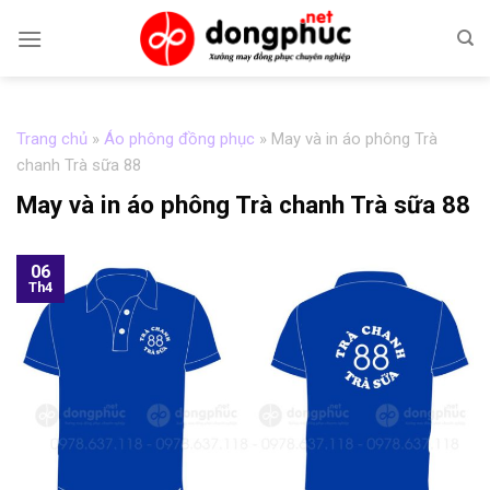
Skip
to
content
Trang chủ
»
Áo phông đồng phục
»
May và in áo phông Trà
chanh Trà sữa 88
May và in áo phông Trà chanh Trà sữa 88
06
Th4