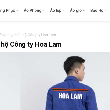
ng Phục
Áo Phông
Áo lớp
Áo gió
Bảo Hộ
đồng phục bảo hộ Công ty Hoa Lam
 hộ Công ty Hoa Lam