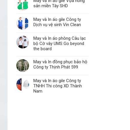
May và In áo gile Vựa nông
sản miền Tây SHD
May và In áo gile Công ty
Dịch vụ vệ sinh Vin Clean
May và In áo phông Câu lạc
bộ Cờ vây UMS Go beyond
the board
May và In đồng phục bảo hộ
Công ty Thịnh Phát 599
May và In áo gile Công ty
TNHH Thi công XD Thành
Nam