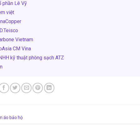
ổ phần Lê Vỹ
èm việt
VinaCopper
D.Teisco
Carbone Vietnam
CoAsia CM Vina
TNHH kỹ thuật phòng sạch ATZ
n
n áo bảo hộ