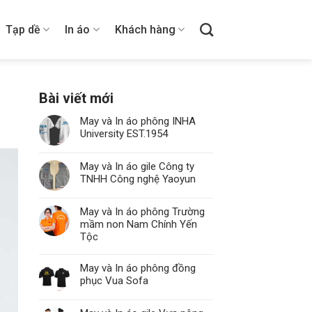
Tạp dề
In áo
Khách hàng
Bài viết mới
May và In áo phông INHA
University EST.1954
May và In áo gile Công ty
TNHH Công nghệ Yaoyun
May và In áo phông Trường
mầm non Nam Chính Yến
Tộc
May và In áo phông đồng
phục Vua Sofa