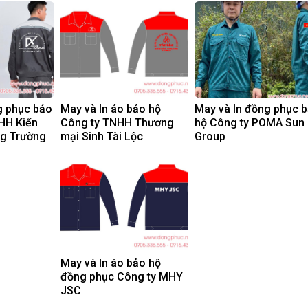
g phục bảo
May và In áo bảo hộ
May và In đồng phục 
HH Kiến
Công ty TNHH Thương
hộ Công ty POMA Sun
ng Trường
mại Sinh Tài Lộc
Group
May và In áo bảo hộ
đồng phục Công ty MHY
JSC