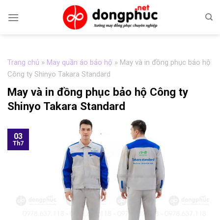
Skip
to
content
Trang chủ
»
May quần áo bảo hộ
»
May và in đồng phục bảo hộ
Công ty Shinyo Takara Standard
May và in đồng phục bảo hộ Công ty
Shinyo Takara Standard
03
Th7