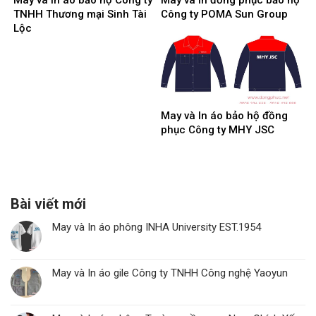
May và In áo bảo hộ Công ty
May và In đồng phục bảo hộ
TNHH Thương mại Sinh Tài
Công ty POMA Sun Group
Lộc
May và In áo bảo hộ đồng
phục Công ty MHY JSC
Bài viết mới
May và In áo phông INHA University EST.1954
May và In áo gile Công ty TNHH Công nghệ Yaoyun