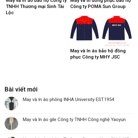
May và In áo bảo hộ Công ty
May và In đồng phục bảo hộ
TNHH Thương mại Sinh Tài
Công ty POMA Sun Group
Lộc
May và In áo bảo hộ đồng
phục Công ty MHY JSC
Bài viết mới
May và In áo phông INHA University EST.1954
May và In áo gile Công ty TNHH Công nghệ Yaoyun