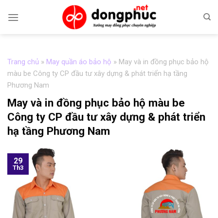
Skip
to
content
Trang chủ
»
May quần áo bảo hộ
»
May và in đồng phục bảo hộ
màu be Công ty CP đầu tư xây dựng & phát triển hạ tầng
Phương Nam
May và in đồng phục bảo hộ màu be
Công ty CP đầu tư xây dựng & phát triển
hạ tầng Phương Nam
29
Th3