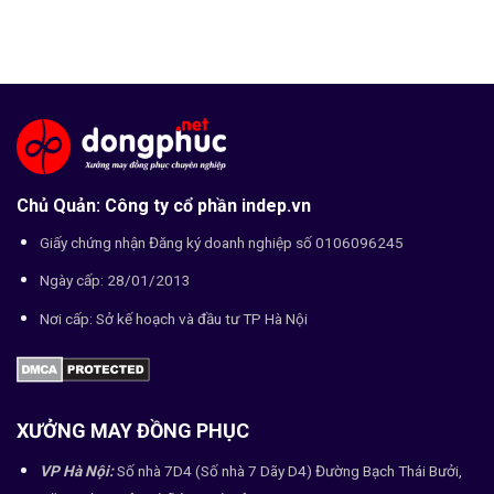
Chủ Quản: Công ty cổ phần indep.vn
Giấy chứng nhận Đăng ký doanh nghiệp số 0106096245
Ngày cấp: 28/01/2013
Nơi cấp: Sở kế hoạch và đầu tư TP Hà Nội
XƯỞNG MAY ĐỒNG PHỤC
VP Hà Nội:
Số nhà 7D4 (Số nhà 7 Dãy D4) Đường Bạch Thái Bưởi,