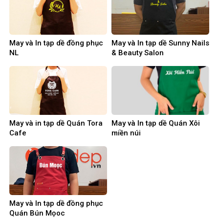
May và In tạp dề đồng phục
May và In tạp dề Sunny Nails
NL
& Beauty Salon
May và in tạp dề Quán Tora
May và In tạp dề Quán Xôi
Cafe
miền núi
May và In tạp dề đồng phục
Quán Bún Mọoc