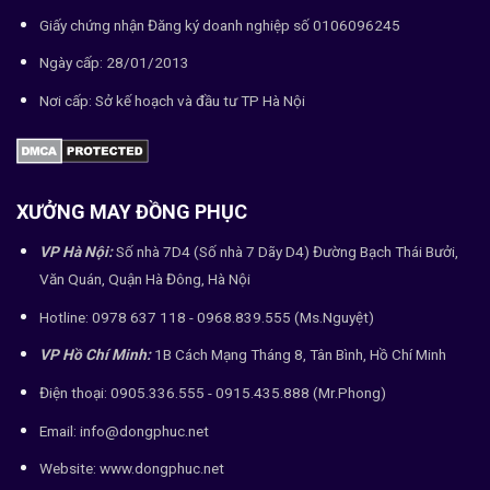
Giấy chứng nhận Đăng ký doanh nghiệp số 0106096245
Ngày cấp: 28/01/2013
Nơi cấp: Sở kế hoạch và đầu tư TP Hà Nội
XƯỞNG MAY ĐỒNG PHỤC
VP Hà Nội:
Số nhà 7D4 (Số nhà 7 Dãy D4) Đường Bạch Thái Bưởi,
Văn Quán, Quận Hà Đông, Hà Nội
Hotline: 0978 637 118 - 0968.839.555 (Ms.Nguyệt)
VP Hồ Chí Minh:
1B Cách Mạng Tháng 8, Tân Bình, Hồ Chí Minh
Điện thoại: 0905.336.555 - 0915.435.888 (Mr.Phong)
Email: info@dongphuc.net
Website:
www.dongphuc.net