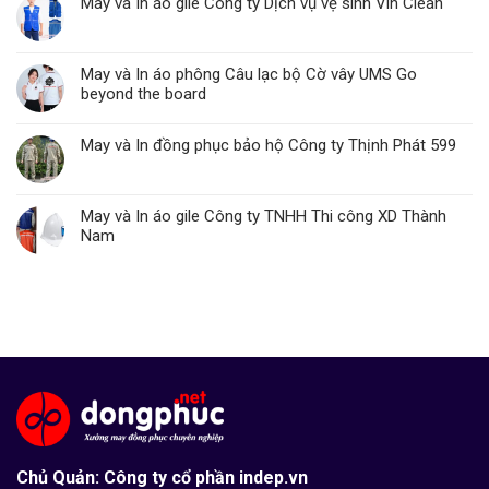
May và In áo gile Công ty Dịch vụ vệ sinh Vin Clean
May và In áo phông Câu lạc bộ Cờ vây UMS Go
beyond the board
May và In đồng phục bảo hộ Công ty Thịnh Phát 599
May và In áo gile Công ty TNHH Thi công XD Thành
Nam
Chủ Quản: Công ty cổ phần indep.vn