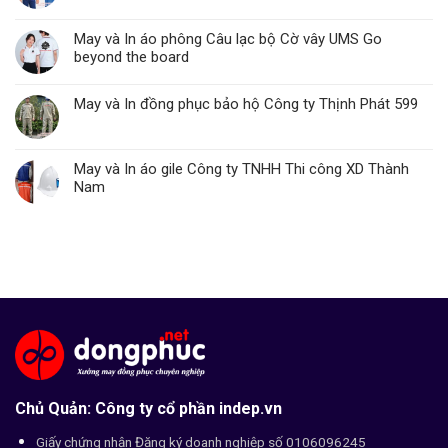
May và In áo phông Câu lạc bộ Cờ vây UMS Go
beyond the board
May và In đồng phục bảo hộ Công ty Thịnh Phát 599
May và In áo gile Công ty TNHH Thi công XD Thành
Nam
Chủ Quản: Công ty cổ phần indep.vn
Giấy chứng nhận Đăng ký doanh nghiệp số 0106096245