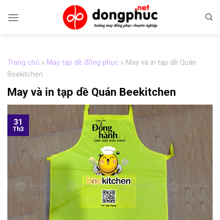
Skip
to
content
Trang chủ
»
May tạp dề đồng phục
»
May và in tạp dề Quán
Beekitchen
May và in tạp dề Quán Beekitchen
31
Th3