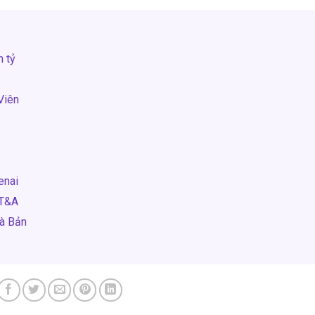
n tỷ
Viên
enai
 T&A
Gà Bản