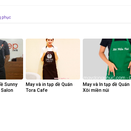
g phục
dề Sunny
May và in tạp dề Quán
May và In tạp dề Quán
 Salon
Tora Cafe
Xôi miền núi