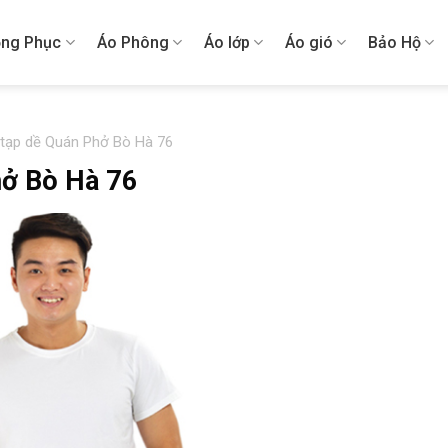
ng Phục
Áo Phông
Áo lớp
Áo gió
Bảo Hộ
 tạp dề Quán Phở Bò Hà 76
hở Bò Hà 76