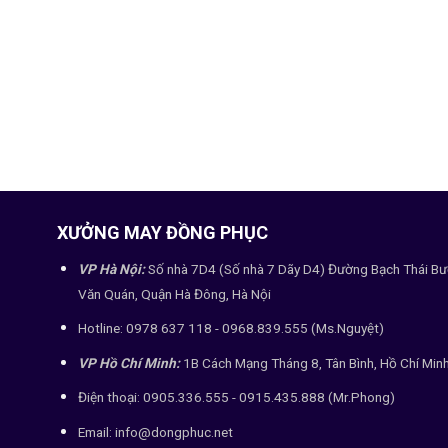
XƯỞNG MAY ĐỒNG PHỤC
VP Hà Nội:
Số nhà 7D4 (Số nhà 7 Dãy D4) Đường Bạch Thái Bư
Văn Quán, Quận Hà Đông, Hà Nội
Hotline: 0978 637 118 - 0968.839.555 (Ms.Nguyệt)
VP Hồ Chí Minh:
1B Cách Mạng Tháng 8, Tân Bình, Hồ Chí Min
Điện thoại: 0905.336.555 - 0915.435.888 (Mr.Phong)
Email: info@dongphuc.net