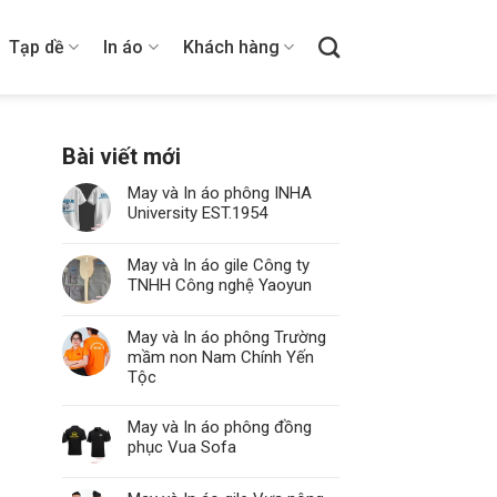
Tạp dề
In áo
Khách hàng
Bài viết mới
May và In áo phông INHA
University EST.1954
May và In áo gile Công ty
TNHH Công nghệ Yaoyun
May và In áo phông Trường
mầm non Nam Chính Yến
Tộc
May và In áo phông đồng
phục Vua Sofa