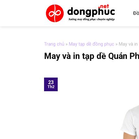
Skip
to
Đồ
content
Trang chủ
»
May tạp dề đồng phục
»
May và in
May và in tạp dề Quán P
23
Th2