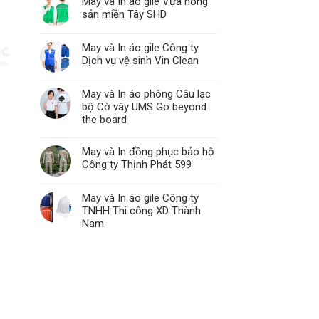
May và In áo gile Vựa nông
sản miền Tây SHD
May và In áo gile Công ty
Dịch vụ vệ sinh Vin Clean
May và In áo phông Câu lạc
bộ Cờ vây UMS Go beyond
the board
May và In đồng phục bảo hộ
Công ty Thịnh Phát 599
May và In áo gile Công ty
TNHH Thi công XD Thành
Nam