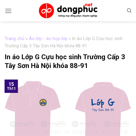
Skip
to
content
Trang chủ
»
Áo lớp - áo họp lớp
»
In áo Lớp G Cựu học sinh
Trường Cấp 3 Tây Sơn Hà Nội khóa 88-91
In áo Lớp G Cựu học sinh Trường Cấp 3
Tây Sơn Hà Nội khóa 88-91
15
Th11