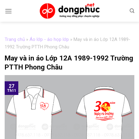
Skip
to
content
Trang chủ
»
Áo lớp - áo họp lớp
»
May và in áo Lớp 12A 1989-
1992 Trường PTTH Phong Châu
May và in áo Lớp 12A 1989-1992 Trường
PTTH Phong Châu
27
Th11