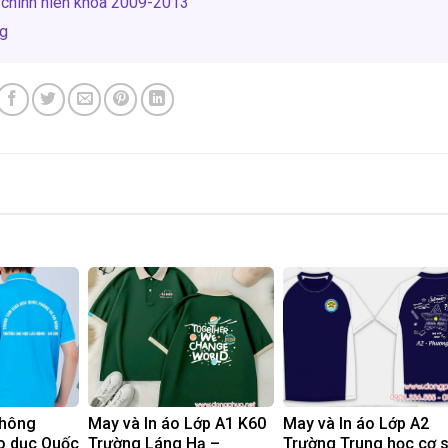
 chính niên khóa 2009-2013
ng
phông
May và In áo Lớp A1 K60
May và In áo Lớp A2
o dục Quốc
Trường Láng Hạ –
Trường Trung học cơ 