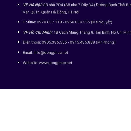
VP Hà Nội:
Số nhà 7D4 (Số nhà 7 Dãy D4) Đường Bạch Thái Bư
Văn Quán, Quận Hà Đông, Hà Nội
Hotline: 0978 637 118 - 0968.839.555 (Ms.Nguyệt)
VP Hồ Chí Minh:
1B Cách Mạng Tháng 8, Tân Bình, Hồ Chí Min
Điện thoại: 0905.336.555 - 0915.435.888 (Mr.Phong)
Email: info@dongphuc.net
Website:
www.dongphuc.net