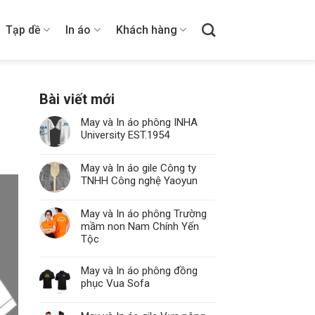
Tạp dề
In áo
Khách hàng
Bài viết mới
May và In áo phông INHA
University EST.1954
May và In áo gile Công ty
TNHH Công nghệ Yaoyun
May và In áo phông Trường
mầm non Nam Chính Yến
Tộc
May và In áo phông đồng
phục Vua Sofa