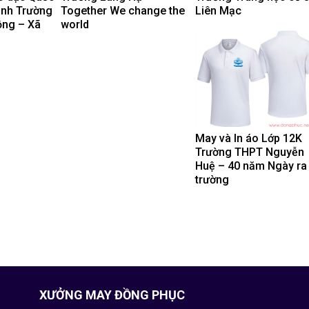
inh Trường
Together We change the
Liên Mạc
ộng – Xã
world
May và In áo Lớp 12K
Trường THPT Nguyễn
Huệ – 40 năm Ngày ra
trường
XƯỞNG MAY ĐỒNG PHỤC