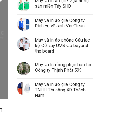
May và In áo gile Vựa nông
sản miền Tây SHD
May và In áo gile Công ty
Dịch vụ vệ sinh Vin Clean
May và In áo phông Câu lạc
bộ Cờ vây UMS Go beyond
the board
May và In đồng phục bảo hộ
Công ty Thịnh Phát 599
May và In áo gile Công ty
TNHH Thi công XD Thành
Nam
PT