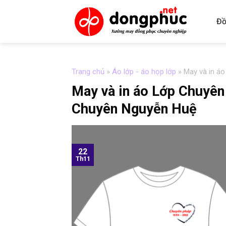
Skip
to
Đồ
content
Trang chủ
»
Áo lớp - áo họp lớp
»
May và in á
May và in áo Lớp Chuyê
Chuyên Nguyễn Huệ
22
Th11