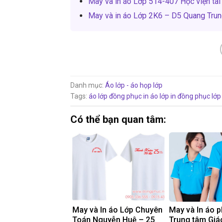
May và in áo Lớp 514-407 Học viện tài
May và in áo Lớp 2K6 – D5 Quang Tru
Danh mục:
Áo lớp - áo họp lớp
Tags:
áo lớp đồng phục
in áo lớp
in đồng phục lớp
Có thể bạn quan tâm:
May và In áo Lớp Chuyên
May và In áo 
Toán Nguyễn Huệ – 25
Trung tâm Giá