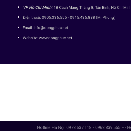
VP Hồ Chí Minh:
1B Cách Mạng Tháng 8, Tân Bình, Hồ Chí Min
Điện thoại: 0905.336.555 - 0915.435.888 (Mr.Phong)
Email: info@dongphuc.net
Website:
www.dongphuc.net
Hotline Hà Nội: 0978.637.118 - 0968.839.555 --- H