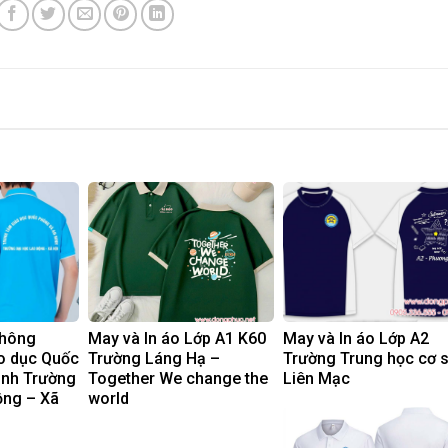
phông
May và In áo Lớp A1 K60
May và In áo Lớp A2
o dục Quốc
Trường Láng Hạ –
Trường Trung học cơ 
inh Trường
Together We change the
Liên Mạc
ộng – Xã
world