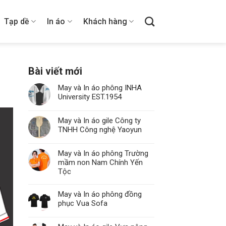
Tạp dề
In áo
Khách hàng
Bài viết mới
May và In áo phông INHA
University EST.1954
May và In áo gile Công ty
TNHH Công nghệ Yaoyun
May và In áo phông Trường
mầm non Nam Chính Yến
Tộc
May và In áo phông đồng
phục Vua Sofa