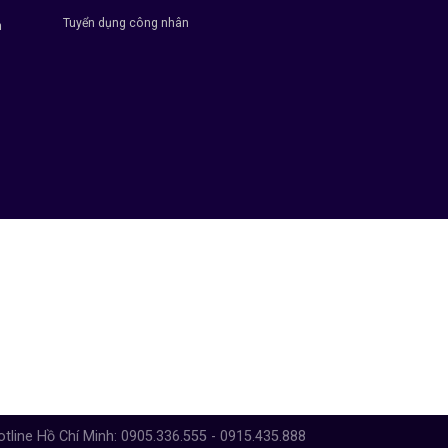
Tuyển dụng công nhân
h
otline Hồ Chí Minh: 0905.336.555 - 0915.435.888