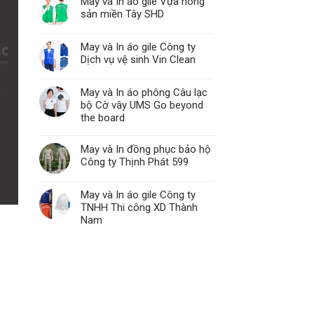
May và In áo gile Vựa nông
sản miền Tây SHD
May và In áo gile Công ty
Dịch vụ vệ sinh Vin Clean
May và In áo phông Câu lạc
bộ Cờ vây UMS Go beyond
the board
May và In đồng phục bảo hộ
Công ty Thịnh Phát 599
May và In áo gile Công ty
TNHH Thi công XD Thành
Nam