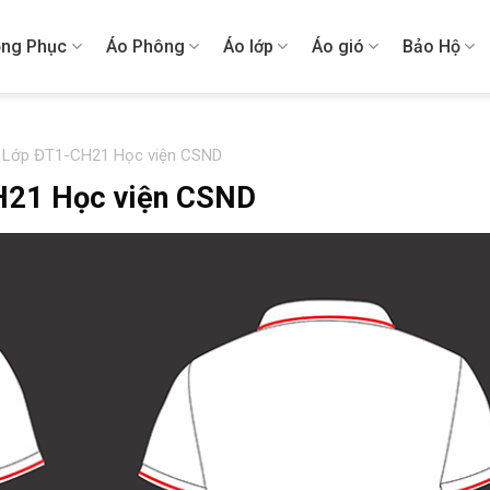
ng Phục
Áo Phông
Áo lớp
Áo gió
Bảo Hộ
o Lớp ĐT1-CH21 Học viện CSND
H21 Học viện CSND