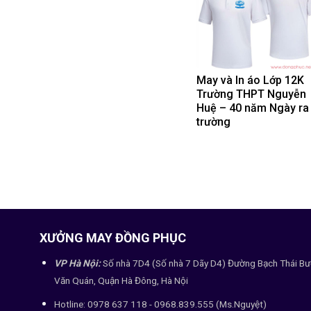
May và In áo Lớp 12K
Trường THPT Nguyễn
Huệ – 40 năm Ngày ra
trường
XƯỞNG MAY ĐỒNG PHỤC
VP Hà Nội:
Số nhà 7D4 (Số nhà 7 Dãy D4) Đường Bạch Thái Bư
Văn Quán, Quận Hà Đông, Hà Nội
Hotline: 0978 637 118 - 0968.839.555 (Ms.Nguyệt)