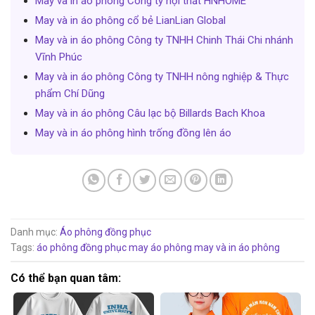
May và in áo phông Công ty nội thất HNHOME
May và in áo phông cổ bẻ LianLian Global
May và in áo phông Công ty TNHH Chinh Thái Chi nhánh
Vĩnh Phúc
May và in áo phông Công ty TNHH nông nghiệp & Thực
phẩm Chí Dũng
May và in áo phông Câu lạc bộ Billards Bach Khoa
May và in áo phông hình trống đồng lên áo
Danh mục:
Áo phông đồng phục
Tags:
áo phông đồng phục
may áo phông
may và in áo phông
Có thể bạn quan tâm: