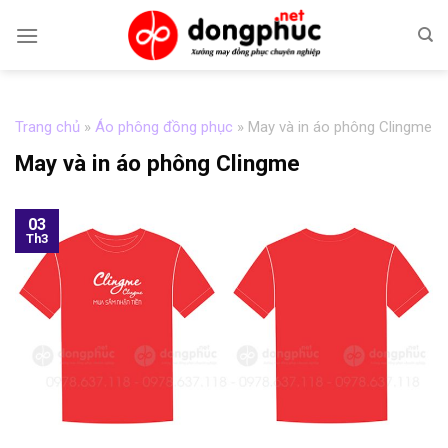
Skip
to
content
Trang chủ
»
Áo phông đồng phục
»
May và in áo phông Clingme
May và in áo phông Clingme
03
Th3