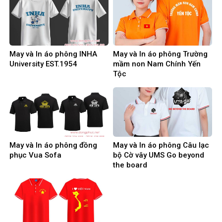
May và In áo phông INHA
May và In áo phông Trường
University EST.1954
mầm non Nam Chính Yến
Tộc
May và In áo phông đồng
May và In áo phông Câu lạc
phục Vua Sofa
bộ Cờ vây UMS Go beyond
the board