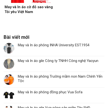
May và In áo cờ đỏ sao vàng
Tôi yêu Việt Nam
Bài viết mới
May và In áo phông INHA University EST.1954
May và In áo gile Công ty TNHH Công nghệ Yaoyun
May và In áo phông Trường mầm non Nam Chính Yến
Tộc
May và In áo phông đồng phục Vua Sofa
May và In áo gile Vựa nông sản miền Tây SHD