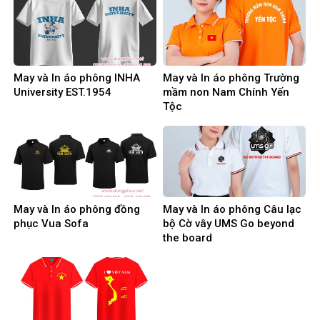
May và In áo phông INHA
May và In áo phông Trường
University EST.1954
mầm non Nam Chính Yến
Tộc
May và In áo phông đồng
May và In áo phông Câu lạc
phục Vua Sofa
bộ Cờ vây UMS Go beyond
the board