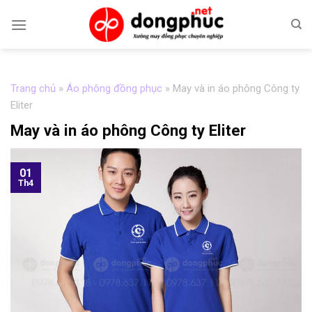
Skip
to
content
Trang chủ
»
Áo phông đồng phục
»
May và in áo phông Công ty
Eliter
May và in áo phông Công ty Eliter
01
Th4