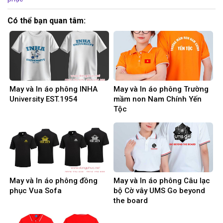
Có thể bạn quan tâm:
May và In áo phông INHA
May và In áo phông Trường
University EST.1954
mầm non Nam Chính Yến
Tộc
May và In áo phông đồng
May và In áo phông Câu lạc
phục Vua Sofa
bộ Cờ vây UMS Go beyond
the board