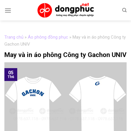
Skip
to
content
Trang chủ
»
Áo phông đồng phục
»
May và in áo phông Công ty
Gachon UNIV
May và in áo phông Công ty Gachon UNIV
05
Th6