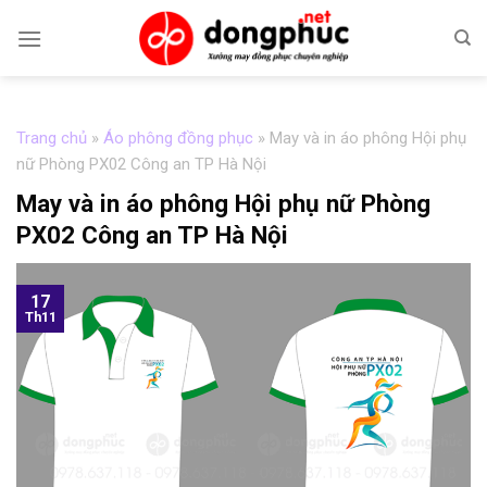
Skip
to
content
Trang chủ
»
Áo phông đồng phục
»
May và in áo phông Hội phụ
nữ Phòng PX02 Công an TP Hà Nội
May và in áo phông Hội phụ nữ Phòng
PX02 Công an TP Hà Nội
17
Th11