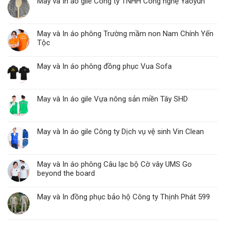
May và In áo gile Công ty TNHH Công nghệ Yaoyun
May và In áo phông Trường mầm non Nam Chính Yến
Tộc
May và In áo phông đồng phục Vua Sofa
May và In áo gile Vựa nông sản miền Tây SHD
May và In áo gile Công ty Dịch vụ vệ sinh Vin Clean
May và In áo phông Câu lạc bộ Cờ vây UMS Go
beyond the board
May và In đồng phục bảo hộ Công ty Thịnh Phát 599