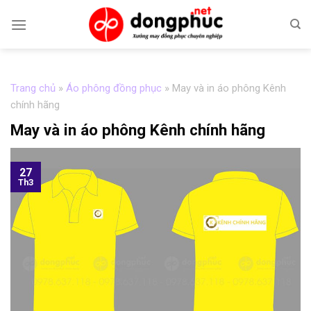
Skip
to
content
Trang chủ
»
Áo phông đồng phục
»
May và in áo phông Kênh
chính hãng
May và in áo phông Kênh chính hãng
27
Th3