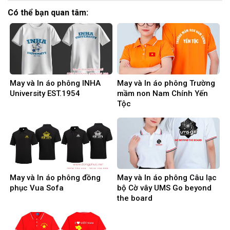
Có thể bạn quan tâm:
May và In áo phông INHA
May và In áo phông Trường
University EST.1954
mầm non Nam Chính Yến
Tộc
May và In áo phông đồng
May và In áo phông Câu lạc
phục Vua Sofa
bộ Cờ vây UMS Go beyond
the board