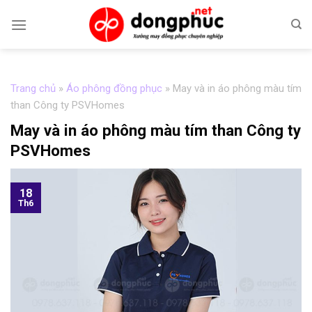
Skip
to
content
Trang chủ
»
Áo phông đồng phục
»
May và in áo phông màu tím
than Công ty PSVHomes
May và in áo phông màu tím than Công ty
PSVHomes
18
Th6