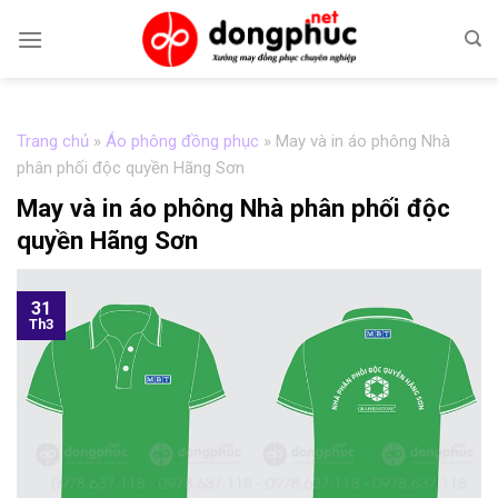
Skip
to
content
Trang chủ
»
Áo phông đồng phục
»
May và in áo phông Nhà
phân phối độc quyền Hãng Sơn
May và in áo phông Nhà phân phối độc
quyền Hãng Sơn
31
Th3