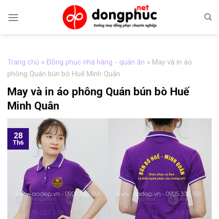
Skip
to
content
Trang chủ
»
Đồng phục nhà hàng - quán ăn
»
May và in áo
phông Quán bún bò Huế Minh Quân
May và in áo phông Quán bún bò Huế
Minh Quân
28
Th6