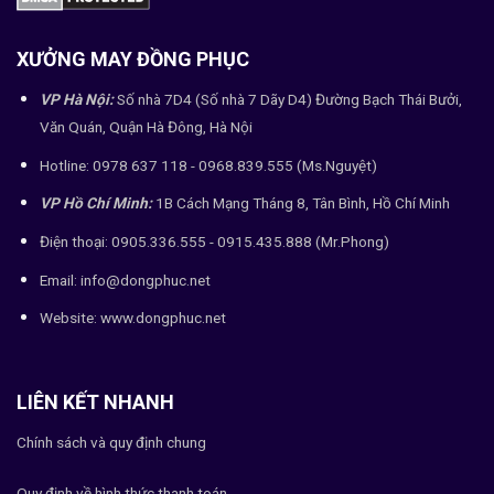
XƯỞNG MAY ĐỒNG PHỤC
VP Hà Nội:
Số nhà 7D4 (Số nhà 7 Dãy D4) Đường Bạch Thái Bưởi,
Văn Quán, Quận Hà Đông, Hà Nội
Hotline: 0978 637 118 - 0968.839.555 (Ms.Nguyệt)
VP Hồ Chí Minh:
1B Cách Mạng Tháng 8, Tân Bình, Hồ Chí Minh
Điện thoại: 0905.336.555 - 0915.435.888 (Mr.Phong)
Email: info@dongphuc.net
Website:
www.dongphuc.net
LIÊN KẾT NHANH
Chính sách và quy định chung
Quy định về hình thức thanh toán