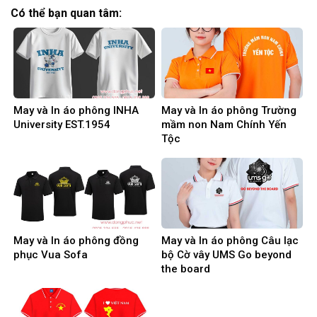
Có thể bạn quan tâm:
May và In áo phông INHA
May và In áo phông Trường
University EST.1954
mầm non Nam Chính Yến
Tộc
May và In áo phông đồng
May và In áo phông Câu lạc
phục Vua Sofa
bộ Cờ vây UMS Go beyond
the board