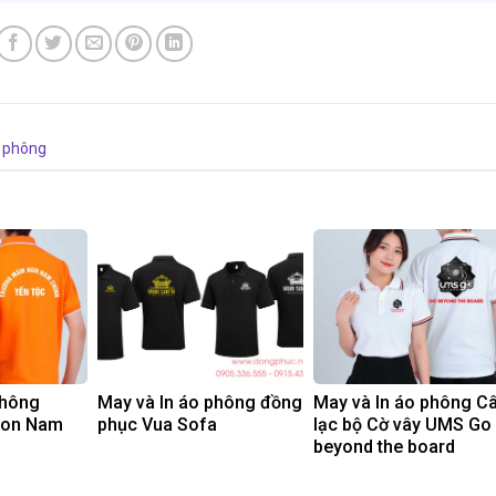
 phông
phông
May và In áo phông đồng
May và In áo phông C
non Nam
phục Vua Sofa
lạc bộ Cờ vây UMS Go
beyond the board