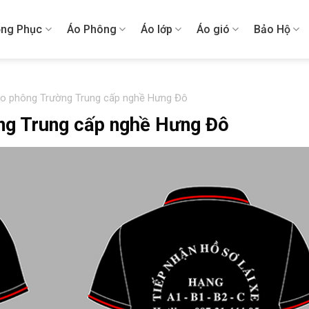
ng Phục
Áo Phông
Áo lớp
Áo gió
Bảo Hộ
áo phông Trường Trung cấp nghề Hưng Đô
ng Trung cấp nghề Hưng Đô