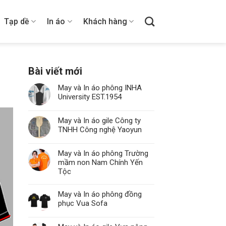
Tạp dề
In áo
Khách hàng
Bài viết mới
May và In áo phông INHA
University EST.1954
May và In áo gile Công ty
TNHH Công nghệ Yaoyun
May và In áo phông Trường
mầm non Nam Chính Yến
Tộc
May và In áo phông đồng
phục Vua Sofa