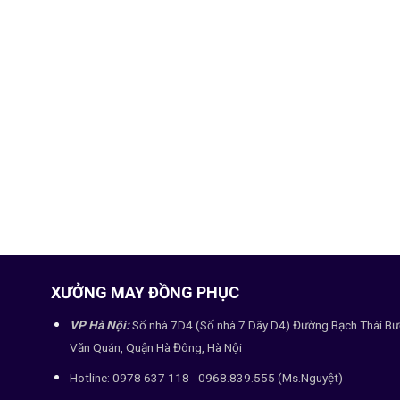
XƯỞNG MAY ĐỒNG PHỤC
VP Hà Nội:
Số nhà 7D4 (Số nhà 7 Dãy D4) Đường Bạch Thái Bư
Văn Quán, Quận Hà Đông, Hà Nội
Hotline: 0978 637 118 - 0968.839.555 (Ms.Nguyệt)