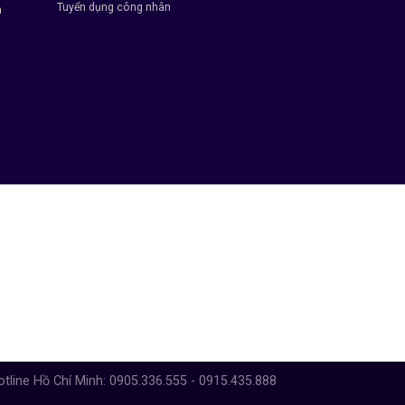
Tuyển dụng công nhân
h
otline Hồ Chí Minh: 0905.336.555 - 0915.435.888