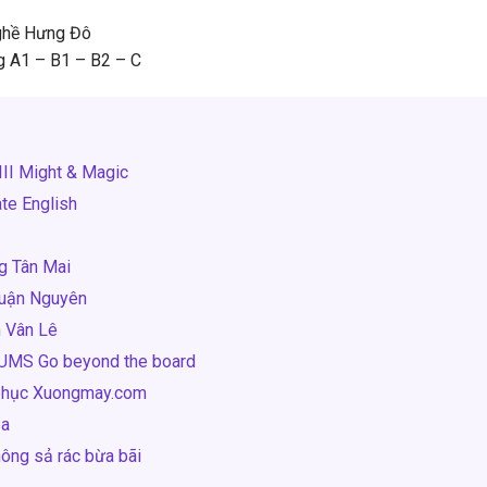
nghề Hưng Đô
ng A1 – B1 – B2 – C
II Might & Magic
te English
g Tân Mai
huận Nguyên
h Vân Lê
 UMS Go beyond the board
phục Xuongmay.com
ea
ông sả rác bừa bãi