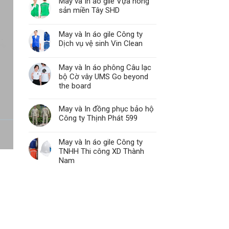
May và In áo gile Vựa nông
sản miền Tây SHD
May và In áo gile Công ty
Dịch vụ vệ sinh Vin Clean
May và In áo phông Câu lạc
bộ Cờ vây UMS Go beyond
the board
May và In đồng phục bảo hộ
Công ty Thịnh Phát 599
May và In áo gile Công ty
TNHH Thi công XD Thành
Nam