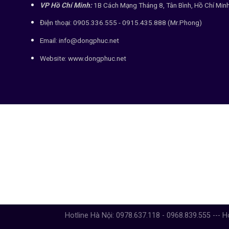
VP Hồ Chí Minh:
1B Cách Mạng Tháng 8, Tân Bình, Hồ Chí Min
Điện thoại: 0905.336.555 - 0915.435.888 (Mr.Phong)
Email: info@dongphuc.net
Website:
www.dongphuc.net
Hotline Hà Nội: 0978.637.118 - 0968.839.555 --- H