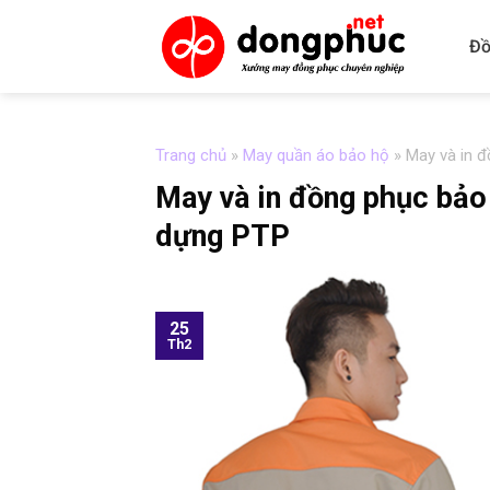
Skip
to
Đồ
content
Trang chủ
»
May quần áo bảo hộ
»
May và in 
May và in đồng phục bảo
dựng PTP
25
Th2