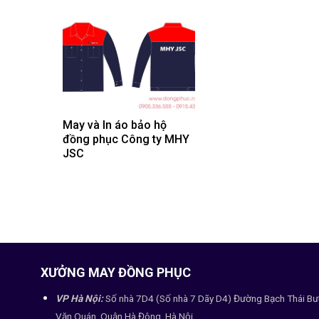
May và In áo bảo hộ
đồng phục Công ty MHY
JSC
XƯỞNG MAY ĐỒNG PHỤC
VP Hà Nội:
Số nhà 7D4 (Số nhà 7 Dãy D4) Đường Bạch Thái Bư
Văn Quán, Quận Hà Đông, Hà Nội