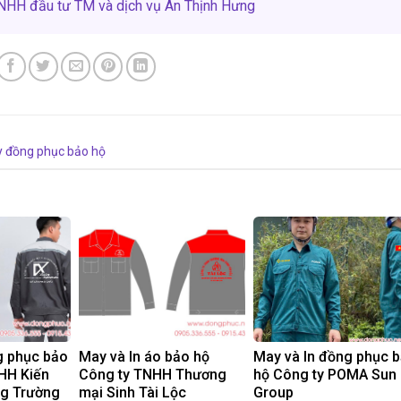
NHH đầu tư TM và dịch vụ An Thịnh Hưng
 đồng phục bảo hộ
g phục bảo
May và In áo bảo hộ
May và In đồng phục 
HH Kiến
Công ty TNHH Thương
hộ Công ty POMA Sun
ng Trường
mại Sinh Tài Lộc
Group