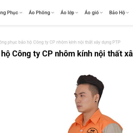
ng Phục
Áo Phông
Áo lớp
Áo gió
Bảo Hộ
đồng phục bảo hộ Công ty CP nhôm kính nội thất xây dựng PTP
 hộ Công ty CP nhôm kính nội thất x