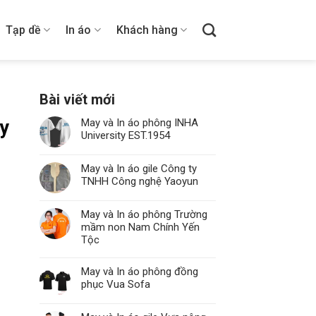
Tạp dề
In áo
Khách hàng
Bài viết mới
ây
May và In áo phông INHA
University EST.1954
May và In áo gile Công ty
TNHH Công nghệ Yaoyun
May và In áo phông Trường
mầm non Nam Chính Yến
Tộc
May và In áo phông đồng
phục Vua Sofa