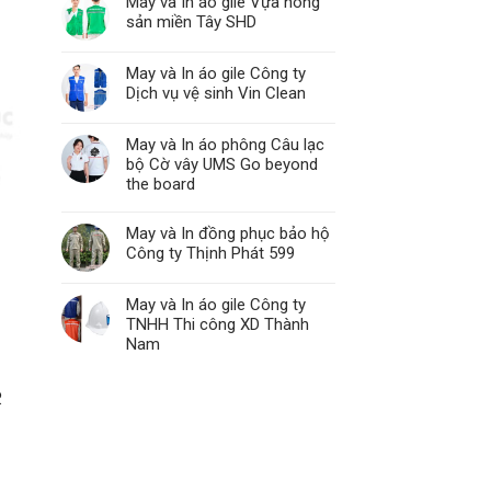
May và In áo gile Vựa nông
sản miền Tây SHD
May và In áo gile Công ty
Dịch vụ vệ sinh Vin Clean
May và In áo phông Câu lạc
bộ Cờ vây UMS Go beyond
the board
May và In đồng phục bảo hộ
Công ty Thịnh Phát 599
May và In áo gile Công ty
TNHH Thi công XD Thành
Nam
.